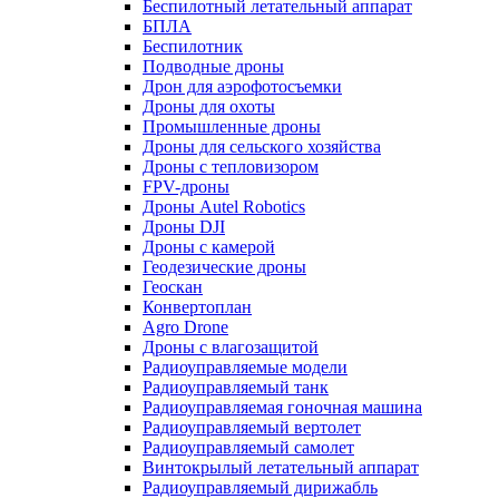
Беспилотный летательный аппарат
БПЛА
Беспилотник
Подводные дроны
Дрон для аэрофотосъемки
Дроны для охоты
Промышленные дроны
Дроны для сельского хозяйства
Дроны с тепловизором
FPV-дроны
Дроны Autel Robotics
Дроны DJI
Дроны с камерой
Геодезические дроны
Геоскан
Конвертоплан
Agro Drone
Дроны с влагозащитой
Радиоуправляемые модели
Радиоуправляемый танк
Радиоуправляемая гоночная машина
Радиоуправляемый вертолет
Радиоуправляемый самолет
Винтокрылый летательный аппарат
Радиоуправляемый дирижабль