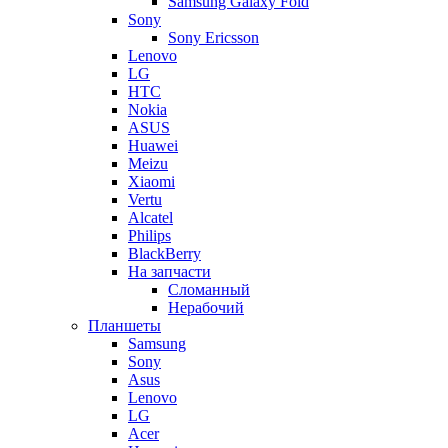
Samsung Galaxy Fold
Sony
Sony Ericsson
Lenovo
LG
HTC
Nokia
ASUS
Huawei
Meizu
Xiaomi
Vertu
Alcatel
Philips
BlackBerry
На запчасти
Сломанный
Нерабочий
Планшеты
Samsung
Sony
Asus
Lenovo
LG
Acer