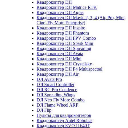
Квадрокоптер DJI
Квадрокоптер DJI Matrice RTK
Квадрокоптер DJI Agras
Квадрокоптер DJI Mavic 2, 3, 4 (Air, Pro, Mini,
Cine, Fly More Enterprise)
Квадрокоптер DJI Inspire
Квадрокоптер DJI Phantom
Квадрокоптер DJI FPV Combo
Квадрокоптер DJI Spark Mini
Квадрокоптер DJI Spreading
Квадрокоптер DJI Avata
Квадрокоптер DJI Mini
Квадрокоптер DJI Crystalsky
Квадрокоптер DJI P4 Multispectral
Квадрокоптер DJI Air
DJI Avata Pro
DJI Smart Controller
DJI RC Pro Cendence
DJI Spreading Wings
DJI Neo Fly More Combo
DJI Flame Wheel ARF
DJI Flip
Пульты для квадрокоптеров
Квадрокоптер Autel Robotics
Квадрокоптер EVO II 640T