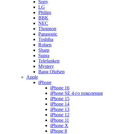
Sony
LG
Philips
BBK
NEC
Thomson
Panasonic
Toshiba
Rolsen
Sharp
Supra
Telefunken
Mystery
Bang Olufsen
Apple
iPhone
iPhone 16
iPhone SE 4-го поколения
iPhone 15
iPhone 14
iPhone 13
iPhone 12
iPhone 11
iPhone X
iPhone 8