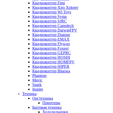
Квадрокоптер Fimi
Квадрокоптер Xiro Xplorer
Квадрокоптер Wl Toys
Квадрокоптер Syma
Квадрокоптер SJRC
Квадрокоптер Camolech
Квадрокоптер DarwinFPV
Квадрокоптер Diatone
Квадрокоптер EMAX
Квадрокоптер Flywoo
Квадрокоптер Foxeer
Квадрокоптер GEPRC
Квадрокоптер HOSHI
Квадрокоптер HOMFPV
Квадрокоптер HIPER
Квадрокоптер Bluesea
Phantom
Mavic
Spark
Inspire
Техника
Оргтехника
Принтеры
Бытовая техника
Холодильники