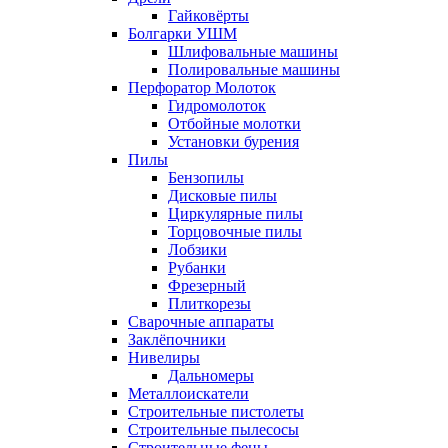
Гайковёрты
Болгарки УШМ
Шлифовальные машины
Полировальные машины
Перфоратор Молоток
Гидромолоток
Отбойные молотки
Установки бурения
Пилы
Бензопилы
Дисковые пилы
Циркулярные пилы
Торцовочные пилы
Лобзики
Рубанки
Фрезерный
Плиткорезы
Сварочные аппараты
Заклёпочники
Нивелиры
Дальномеры
Металлоискатели
Строительные пистолеты
Строительные пылесосы
Строительные фены