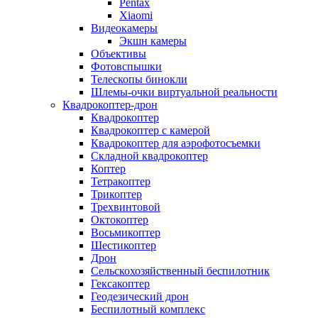
Pentax
Xiaomi
Видеокамеры
Экшн камеры
Объективы
Фотовспышки
Телескопы бинокли
Шлемы-очки виртуальной реальности
Квадрокоптер-дрон
Квадрокоптер
Квадрокоптер с камерой
Квадрокоптер для аэрофотосъемки
Складной квадрокоптер
Коптер
Тетракоптер
Трикоптер
Трехвинтовой
Октокоптер
Восьмикоптер
Шестикоптер
Дрон
Сельскохозяйственный беспилотник
Гексакоптер
Геодезический дрон
Беспилотный комплекс