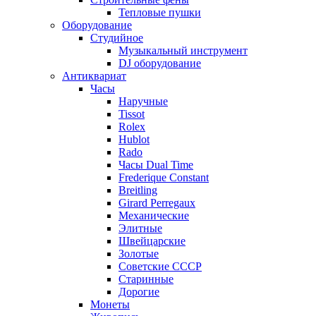
Тепловые пушки
Оборудование
Студийное
Музыкальный инструмент
DJ оборудование
Антиквариат
Часы
Наручные
Tissot
Rolex
Hublot
Rado
Часы Dual Time
Frederique Constant
Breitling
Girard Perregaux
Механические
Элитные
Швейцарские
Золотые
Советские СССР
Старинные
Дорогие
Монеты