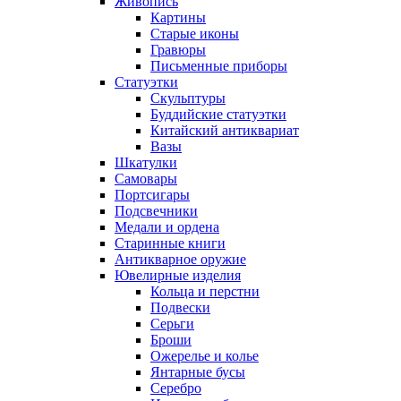
Живопись
Картины
Старые иконы
Гравюры
Письменные приборы
Статуэтки
Скульптуры
Буддийские статуэтки
Китайский антиквариат
Вазы
Шкатулки
Самовары
Портсигары
Подсвечники
Медали и ордена
Старинные книги
Антикварное оружие
Ювелирные изделия
Кольца и перстни
Подвески
Серьги
Броши
Ожерелье и колье
Янтарные бусы
Серебро