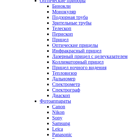
Оптические приборы
Бинокли
Монокуляр
Подзорная труба
Зрительные трубы
Телескоп
Перископ
Прицел
Оптические прицелы
Инфракрасный прицел
Лазерный прицел с целеуказателем
Коллиматорный прицел
Прицел ночного видения
Тепловизор
Дальномер
Спектрометр
Спектрограф
Диаскоп
Фотоаппараты
Canon
Nikon
Sony
Samsung
Leica
Panasonic