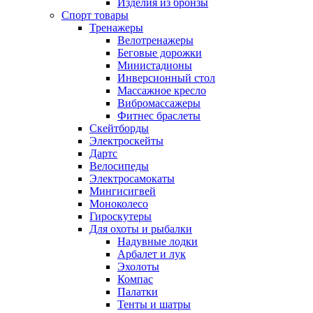
Изделия из бронзы
Спорт товары
Тренажеры
Велотренажеры
Беговые дорожки
Министадионы
Инверсионный стол
Массажное кресло
Вибромассажеры
Фитнес браслеты
Скейтборды
Электроскейты
Дартс
Велосипеды
Электросамокаты
Мингисигвей
Моноколесо
Гироскутеры
Для охоты и рыбалки
Надувные лодки
Арбалет и лук
Эхолоты
Компас
Палатки
Тенты и шатры