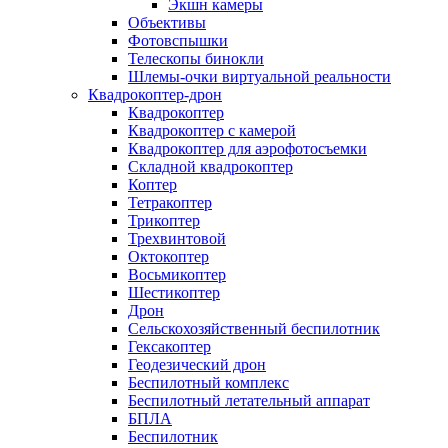
Экшн камеры
Объективы
Фотовспышки
Телескопы бинокли
Шлемы-очки виртуальной реальности
Квадрокоптер-дрон
Квадрокоптер
Квадрокоптер с камерой
Квадрокоптер для аэрофотосъемки
Складной квадрокоптер
Коптер
Тетракоптер
Трикоптер
Трехвинтовой
Октокоптер
Восьмикоптер
Шестикоптер
Дрон
Сельскохозяйственный беспилотник
Гексакоптер
Геодезический дрон
Беспилотный комплекс
Беспилотный летательный аппарат
БПЛА
Беспилотник