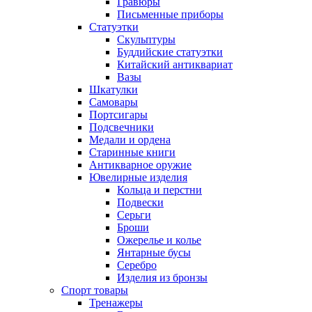
Гравюры
Письменные приборы
Статуэтки
Скульптуры
Буддийские статуэтки
Китайский антиквариат
Вазы
Шкатулки
Самовары
Портсигары
Подсвечники
Медали и ордена
Старинные книги
Антикварное оружие
Ювелирные изделия
Кольца и перстни
Подвески
Серьги
Броши
Ожерелье и колье
Янтарные бусы
Серебро
Изделия из бронзы
Спорт товары
Тренажеры