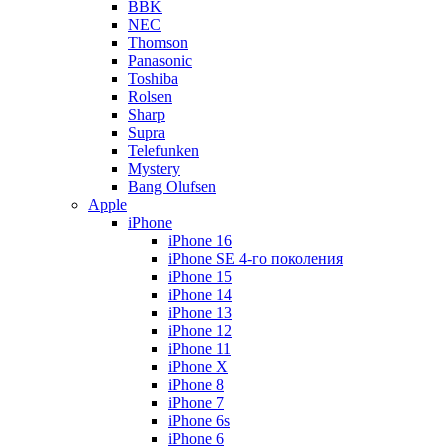
BBK
NEC
Thomson
Panasonic
Toshiba
Rolsen
Sharp
Supra
Telefunken
Mystery
Bang Olufsen
Apple
iPhone
iPhone 16
iPhone SE 4-го поколения
iPhone 15
iPhone 14
iPhone 13
iPhone 12
iPhone 11
iPhone X
iPhone 8
iPhone 7
iPhone 6s
iPhone 6