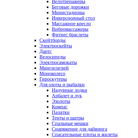
Велотренажеры
Беговые дорожки
Министадионы
Инверсионный стол
Массажное кресло
Вибромассажеры
Фитнес браслеты
Скейтборды
Электроскейты
Дартс
Велосипеды
Электросамокаты
Мингисигвей
Моноколесо
Гироскутеры
Для охоты и рыбалки
Надувные лодки
Арбалет и лук
Эхолоты
Компас
Палатки
Тенты и шатры
Спальные мешки
Снаряжение для дайвинга
Спасательные плоты и жилеты