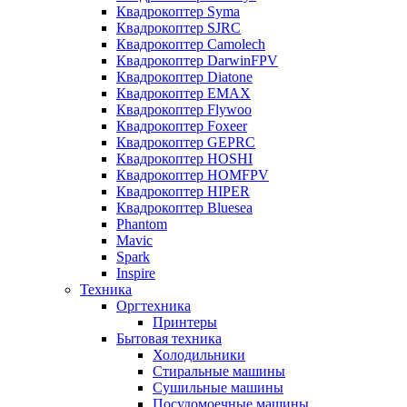
Квадрокоптер Syma
Квадрокоптер SJRC
Квадрокоптер Camolech
Квадрокоптер DarwinFPV
Квадрокоптер Diatone
Квадрокоптер EMAX
Квадрокоптер Flywoo
Квадрокоптер Foxeer
Квадрокоптер GEPRC
Квадрокоптер HOSHI
Квадрокоптер HOMFPV
Квадрокоптер HIPER
Квадрокоптер Bluesea
Phantom
Mavic
Spark
Inspire
Техника
Оргтехника
Принтеры
Бытовая техника
Холодильники
Стиральные машины
Сушильные машины
Посудомоечные машины