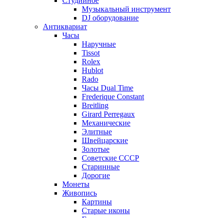
Студийное
Музыкальный инструмент
DJ оборудование
Антиквариат
Часы
Наручные
Tissot
Rolex
Hublot
Rado
Часы Dual Time
Frederique Constant
Breitling
Girard Perregaux
Механические
Элитные
Швейцарские
Золотые
Советские СССР
Старинные
Дорогие
Монеты
Живопись
Картины
Старые иконы