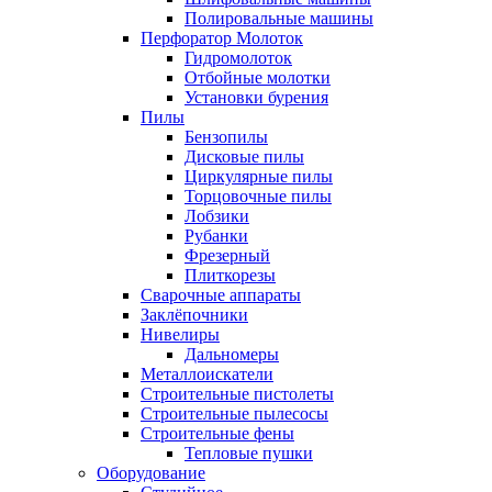
Полировальные машины
Перфоратор Молоток
Гидромолоток
Отбойные молотки
Установки бурения
Пилы
Бензопилы
Дисковые пилы
Циркулярные пилы
Торцовочные пилы
Лобзики
Рубанки
Фрезерный
Плиткорезы
Сварочные аппараты
Заклёпочники
Нивелиры
Дальномеры
Металлоискатели
Строительные пистолеты
Строительные пылесосы
Строительные фены
Тепловые пушки
Оборудование