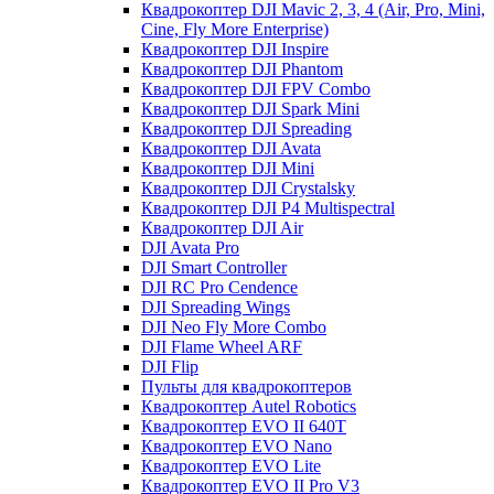
Квадрокоптер DJI Mavic 2, 3, 4 (Air, Pro, Mini,
Cine, Fly More Enterprise)
Квадрокоптер DJI Inspire
Квадрокоптер DJI Phantom
Квадрокоптер DJI FPV Combo
Квадрокоптер DJI Spark Mini
Квадрокоптер DJI Spreading
Квадрокоптер DJI Avata
Квадрокоптер DJI Mini
Квадрокоптер DJI Crystalsky
Квадрокоптер DJI P4 Multispectral
Квадрокоптер DJI Air
DJI Avata Pro
DJI Smart Controller
DJI RC Pro Cendence
DJI Spreading Wings
DJI Neo Fly More Combo
DJI Flame Wheel ARF
DJI Flip
Пульты для квадрокоптеров
Квадрокоптер Autel Robotics
Квадрокоптер EVO II 640T
Квадрокоптер EVO Nano
Квадрокоптер EVO Lite
Квадрокоптер EVO II Pro V3