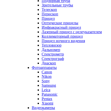
Подзорная труба
Зрительные трубы
Телескоп
Перископ
Прицел
Оптические прицелы
Инфракрасный прицел
Лазерный прицел с целеуказателем
Коллиматорный прицел
Прицел ночного видения
Тепловизор
Дальномер
Спектрометр
Спектрограф
Диаскоп
Фотоаппараты
Canon
Nikon
Sony
Samsung
Leica
Panasonic
Pentax
Xiaomi
Видеокамеры