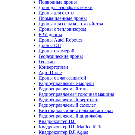
Подводные дроны
Дрон для аэрофотосъемки
Дроны для охоты
Промышленные дроны
Дроны для сельского хозяйства
Дроны с тепловизором
FPV-дроны
Дроны Autel Robotics
Дроны DJI
Дроны с камерой
Геодезические дроны
Геоскан
Конвертоплан
Agro Drone
Дроны с влагозащитой
Радиоуправляемые модели
Радиоуправляемый танк
Радиоуправляемая гоночная машина
Радиоуправляемый вертолет
Радиоуправляемый самолет
Винтокрылый летательный аппарат
Радиоуправляемый дирижабль
Квадрокоптер DJI
Квадрокоптер DJI Matrice RTK
Квадрокоптер DJI Agras