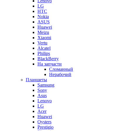
Lenovo
LG
HTC
Nokia
ASUS
Huawei
Meizu
Xiaomi
Vertu
Alcatel
Philips
BlackBerry
На запчасти
Сломанный
Нерабочий
Планшеты
Samsung
Sony
Asus
Lenovo
LG
Acer
Huawei
Oysters
Prestigio