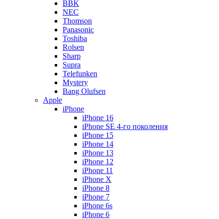
BBK
NEC
Thomson
Panasonic
Toshiba
Rolsen
Sharp
Supra
Telefunken
Mystery
Bang Olufsen
Apple
iPhone
iPhone 16
iPhone SE 4-го поколения
iPhone 15
iPhone 14
iPhone 13
iPhone 12
iPhone 11
iPhone X
iPhone 8
iPhone 7
iPhone 6s
iPhone 6