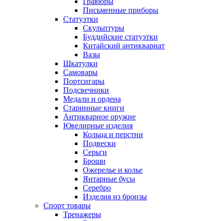
Гравюры
Письменные приборы
Статуэтки
Скульптуры
Буддийские статуэтки
Китайский антиквариат
Вазы
Шкатулки
Самовары
Портсигары
Подсвечники
Медали и ордена
Старинные книги
Антикварное оружие
Ювелирные изделия
Кольца и перстни
Подвески
Серьги
Броши
Ожерелье и колье
Янтарные бусы
Серебро
Изделия из бронзы
Спорт товары
Тренажеры