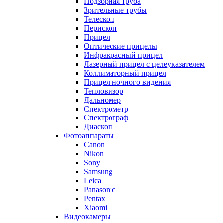
Подзорная труба
Зрительные трубы
Телескоп
Перископ
Прицел
Оптические прицелы
Инфракрасный прицел
Лазерный прицел с целеуказателем
Коллиматорный прицел
Прицел ночного видения
Тепловизор
Дальномер
Спектрометр
Спектрограф
Диаскоп
Фотоаппараты
Canon
Nikon
Sony
Samsung
Leica
Panasonic
Pentax
Xiaomi
Видеокамеры