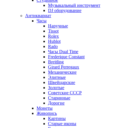
Студийное
Музыкальный инструмент
DJ оборудование
Антиквариат
Часы
Наручные
Tissot
Rolex
Hublot
Rado
Часы Dual Time
Frederique Constant
Breitling
Girard Perregaux
Механические
Элитные
Швейцарские
Золотые
Советские СССР
Старинные
Дорогие
Монеты
Живопись
Картины
Старые иконы