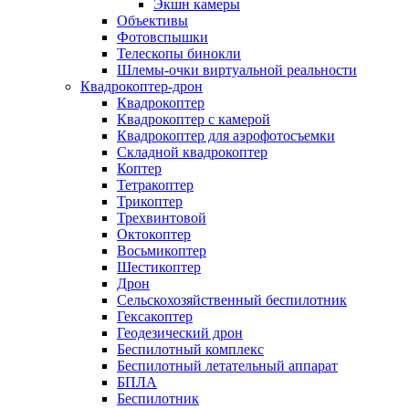
Экшн камеры
Объективы
Фотовспышки
Телескопы бинокли
Шлемы-очки виртуальной реальности
Квадрокоптер-дрон
Квадрокоптер
Квадрокоптер с камерой
Квадрокоптер для аэрофотосъемки
Складной квадрокоптер
Коптер
Тетракоптер
Трикоптер
Трехвинтовой
Октокоптер
Восьмикоптер
Шестикоптер
Дрон
Сельскохозяйственный беспилотник
Гексакоптер
Геодезический дрон
Беспилотный комплекс
Беспилотный летательный аппарат
БПЛА
Беспилотник