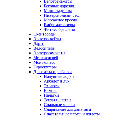
Велотренажеры
Беговые дорожки
Министадионы
Инверсионный стол
Массажное кресло
Вибромассажеры
Фитнес браслеты
Скейтборды
Электроскейты
Дартс
Велосипеды
Электросамокаты
Мингисигвей
Моноколесо
Гироскутеры
Для охоты и рыбалки
Надувные лодки
Арбалет и лук
Эхолоты
Компас
Палатки
Тенты и шатры
Спальные мешки
Снаряжение для дайвинга
Спасательные плоты и жилеты