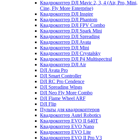
Квадрокоптер DJI Mavic 2, 3, 4 (Air, Pro, Mini,
Cine, Fly More Enterprise)
Квадрокоптер DJI Inspire
Квадрокоптер DJI Phantom
Квадрокоптер DJI FPV Combo
Квадрокоптер DJI Spark Mini
Квадрокоптер DJI Spreading
Квадрокоптер DJI Avata
Квадрокоптер DJI Mini
Квадрокоптер DJI Crystalsky
Квадрокоптер DJI P4 Multispectral
Квадрокоптер DJI Air
DJI Avata Pro
DJI Smart Controller
DJI RC Pro Cendence
DJI Spreading Wings
DJI Neo Fly More Combo
DJI Flame Wheel ARF
DJI Flip
Пульты для квадрокоптеров
Квадрокоптер Autel Robotics
Квадрокоптер EVO II 640T
Квадрокоптер EVO Nano
Квадрокоптер EVO Lite
Квадрокоптер EVO II Pro V3