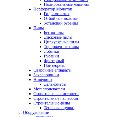
Полировальные машины
Перфоратор Молоток
Гидромолоток
Отбойные молотки
Установки бурения
Пилы
Бензопилы
Дисковые пилы
Циркулярные пилы
Торцовочные пилы
Лобзики
Рубанки
Фрезерный
Плиткорезы
Сварочные аппараты
Заклёпочники
Нивелиры
Дальномеры
Металлоискатели
Строительные пистолеты
Строительные пылесосы
Строительные фены
Тепловые пушки
Оборудование