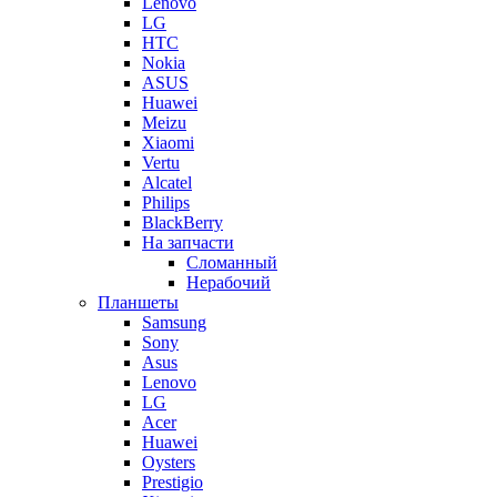
Lenovo
LG
HTC
Nokia
ASUS
Huawei
Meizu
Xiaomi
Vertu
Alcatel
Philips
BlackBerry
На запчасти
Сломанный
Нерабочий
Планшеты
Samsung
Sony
Asus
Lenovo
LG
Acer
Huawei
Oysters
Prestigio