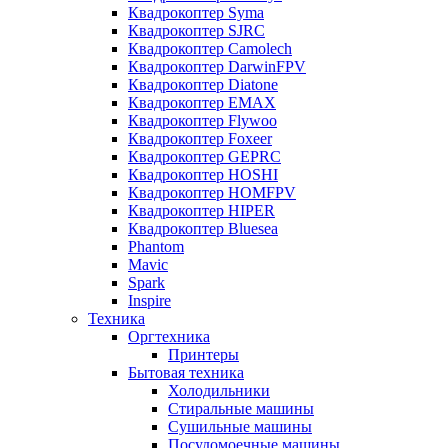
Квадрокоптер Syma
Квадрокоптер SJRC
Квадрокоптер Camolech
Квадрокоптер DarwinFPV
Квадрокоптер Diatone
Квадрокоптер EMAX
Квадрокоптер Flywoo
Квадрокоптер Foxeer
Квадрокоптер GEPRC
Квадрокоптер HOSHI
Квадрокоптер HOMFPV
Квадрокоптер HIPER
Квадрокоптер Bluesea
Phantom
Mavic
Spark
Inspire
Техника
Оргтехника
Принтеры
Бытовая техника
Холодильники
Стиральные машины
Сушильные машины
Посудомоечные машины