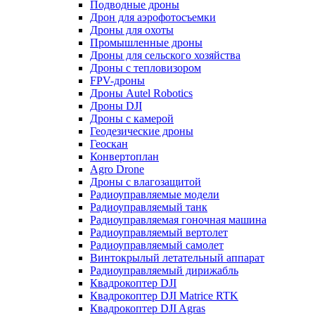
Подводные дроны
Дрон для аэрофотосъемки
Дроны для охоты
Промышленные дроны
Дроны для сельского хозяйства
Дроны с тепловизором
FPV-дроны
Дроны Autel Robotics
Дроны DJI
Дроны с камерой
Геодезические дроны
Геоскан
Конвертоплан
Agro Drone
Дроны с влагозащитой
Радиоуправляемые модели
Радиоуправляемый танк
Радиоуправляемая гоночная машина
Радиоуправляемый вертолет
Радиоуправляемый самолет
Винтокрылый летательный аппарат
Радиоуправляемый дирижабль
Квадрокоптер DJI
Квадрокоптер DJI Matrice RTK
Квадрокоптер DJI Agras