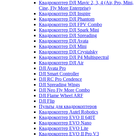
Квадрокоптер DJI Mavic 2, 3, 4 (Air, Pro, Mini,
Cine, Fly More Enterprise)
Квадрокоптер DJI Inspire
Квадрокоптер DJI Phantom
Квадрокоптер DJI FPV Combo
Квадрокоптер DJI Spark Mini
Квадрокоптер DJI Spreading
Квадрокоптер DJI Avata
Квадрокоптер DJI Mini
Квадрокоптер DJI Crystalsky
Квадрокоптер DJI P4 Multispectral
Квадрокоптер DJI Air
DJI Avata Pro
DJI Smart Controller
DJI RC Pro Cendence
DJI Spreading Wings
DJI Neo Fly More Combo
DJI Flame Wheel ARF
DJI Flip
Пульты для квадрокоптеров
Квадрокоптер Autel Robotics
Квадрокоптер EVO II 640T
Квадрокоптер EVO Nano
Квадрокоптер EVO Lite
Квадрокоптер EVO II Pro V3