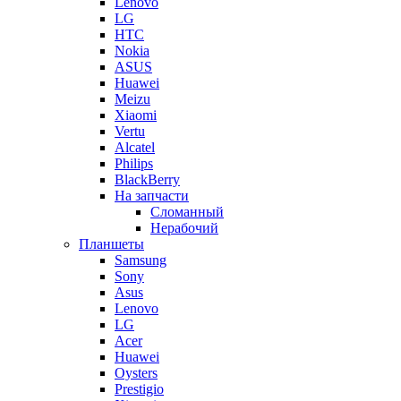
Lenovo
LG
HTC
Nokia
ASUS
Huawei
Meizu
Xiaomi
Vertu
Alcatel
Philips
BlackBerry
На запчасти
Сломанный
Нерабочий
Планшеты
Samsung
Sony
Asus
Lenovo
LG
Acer
Huawei
Oysters
Prestigio