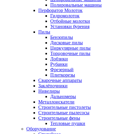
Полировальные машины
Перфоратор Молоток
Гидромолоток
Отбойные молотки
Установки бурения
Пилы
Бензопилы
Дисковые пилы
Циркулярные пилы
Торцовочные пилы
Лобзики
Рубанки
Фрезерный
Плиткорезы
Сварочные аппараты
Заклёпочники
Нивелиры
Дальномеры
Металлоискатели
Строительные пистолеты
Строительные пылесосы
Строительные фены
Тепловые пушки
Оборудование