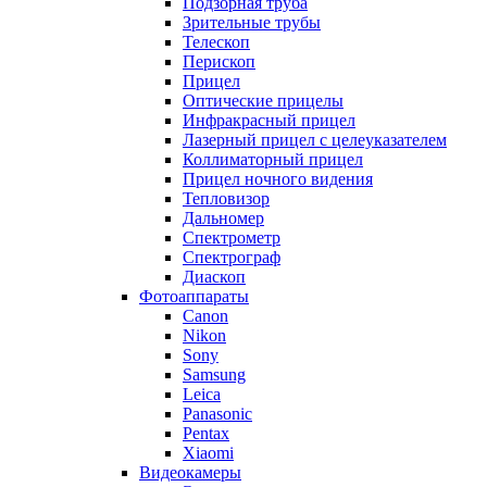
Подзорная труба
Зрительные трубы
Телескоп
Перископ
Прицел
Оптические прицелы
Инфракрасный прицел
Лазерный прицел с целеуказателем
Коллиматорный прицел
Прицел ночного видения
Тепловизор
Дальномер
Спектрометр
Спектрограф
Диаскоп
Фотоаппараты
Canon
Nikon
Sony
Samsung
Leica
Panasonic
Pentax
Xiaomi
Видеокамеры