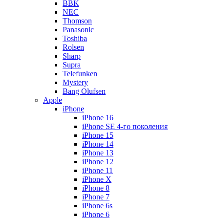
BBK
NEC
Thomson
Panasonic
Toshiba
Rolsen
Sharp
Supra
Telefunken
Mystery
Bang Olufsen
Apple
iPhone
iPhone 16
iPhone SE 4-го поколения
iPhone 15
iPhone 14
iPhone 13
iPhone 12
iPhone 11
iPhone X
iPhone 8
iPhone 7
iPhone 6s
iPhone 6