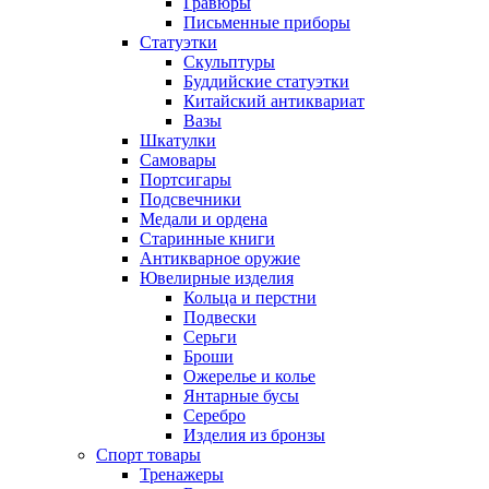
Гравюры
Письменные приборы
Статуэтки
Скульптуры
Буддийские статуэтки
Китайский антиквариат
Вазы
Шкатулки
Самовары
Портсигары
Подсвечники
Медали и ордена
Старинные книги
Антикварное оружие
Ювелирные изделия
Кольца и перстни
Подвески
Серьги
Броши
Ожерелье и колье
Янтарные бусы
Серебро
Изделия из бронзы
Спорт товары
Тренажеры