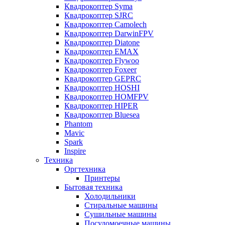
Квадрокоптер Syma
Квадрокоптер SJRC
Квадрокоптер Camolech
Квадрокоптер DarwinFPV
Квадрокоптер Diatone
Квадрокоптер EMAX
Квадрокоптер Flywoo
Квадрокоптер Foxeer
Квадрокоптер GEPRC
Квадрокоптер HOSHI
Квадрокоптер HOMFPV
Квадрокоптер HIPER
Квадрокоптер Bluesea
Phantom
Mavic
Spark
Inspire
Техника
Оргтехника
Принтеры
Бытовая техника
Холодильники
Стиральные машины
Сушильные машины
Посудомоечные машины