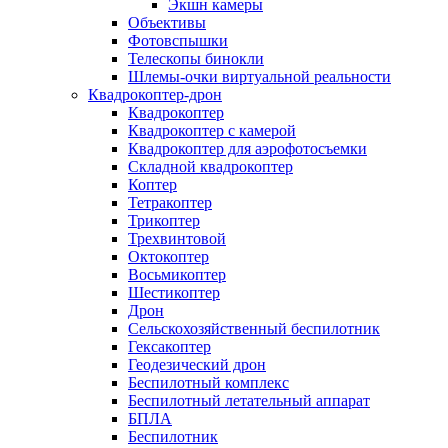
Экшн камеры
Объективы
Фотовспышки
Телескопы бинокли
Шлемы-очки виртуальной реальности
Квадрокоптер-дрон
Квадрокоптер
Квадрокоптер с камерой
Квадрокоптер для аэрофотосъемки
Складной квадрокоптер
Коптер
Тетракоптер
Трикоптер
Трехвинтовой
Октокоптер
Восьмикоптер
Шестикоптер
Дрон
Сельскохозяйственный беспилотник
Гексакоптер
Геодезический дрон
Беспилотный комплекс
Беспилотный летательный аппарат
БПЛА
Беспилотник