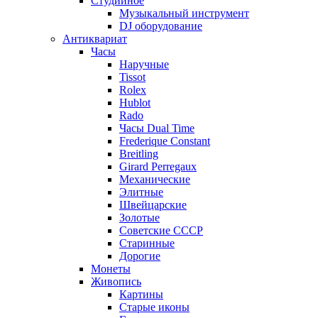
Студийное
Музыкальный инструмент
DJ оборудование
Антиквариат
Часы
Наручные
Tissot
Rolex
Hublot
Rado
Часы Dual Time
Frederique Constant
Breitling
Girard Perregaux
Механические
Элитные
Швейцарские
Золотые
Советские СССР
Старинные
Дорогие
Монеты
Живопись
Картины
Старые иконы