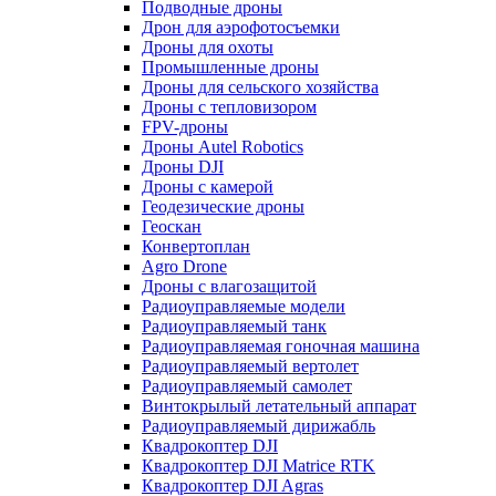
Подводные дроны
Дрон для аэрофотосъемки
Дроны для охоты
Промышленные дроны
Дроны для сельского хозяйства
Дроны с тепловизором
FPV-дроны
Дроны Autel Robotics
Дроны DJI
Дроны с камерой
Геодезические дроны
Геоскан
Конвертоплан
Agro Drone
Дроны с влагозащитой
Радиоуправляемые модели
Радиоуправляемый танк
Радиоуправляемая гоночная машина
Радиоуправляемый вертолет
Радиоуправляемый самолет
Винтокрылый летательный аппарат
Радиоуправляемый дирижабль
Квадрокоптер DJI
Квадрокоптер DJI Matrice RTK
Квадрокоптер DJI Agras