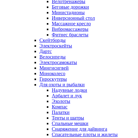
Велотренажеры
Беговые дорожки
Министадионы
Инверсионный стол
Массажное кресло
Вибромассажеры
Фитнес браслеты
Скейтборды
Электроскейты
Дартс
Велосипеды
Электросамокаты
Мингисигвей
Моноколесо
Гироскутеры
Для охоты и рыбалки
Надувные лодки
Арбалет и лук
Эхолоты
Компас
Палатки
Тенты и шатры
Спальные мешки
Снаряжение для дайвинга
Спасательные плоты и жилеты