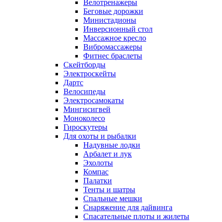
Велотренажеры
Беговые дорожки
Министадионы
Инверсионный стол
Массажное кресло
Вибромассажеры
Фитнес браслеты
Скейтборды
Электроскейты
Дартс
Велосипеды
Электросамокаты
Мингисигвей
Моноколесо
Гироскутеры
Для охоты и рыбалки
Надувные лодки
Арбалет и лук
Эхолоты
Компас
Палатки
Тенты и шатры
Спальные мешки
Снаряжение для дайвинга
Спасательные плоты и жилеты