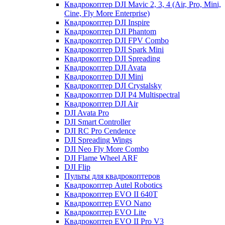
Квадрокоптер DJI Mavic 2, 3, 4 (Air, Pro, Mini,
Cine, Fly More Enterprise)
Квадрокоптер DJI Inspire
Квадрокоптер DJI Phantom
Квадрокоптер DJI FPV Combo
Квадрокоптер DJI Spark Mini
Квадрокоптер DJI Spreading
Квадрокоптер DJI Avata
Квадрокоптер DJI Mini
Квадрокоптер DJI Crystalsky
Квадрокоптер DJI P4 Multispectral
Квадрокоптер DJI Air
DJI Avata Pro
DJI Smart Controller
DJI RC Pro Cendence
DJI Spreading Wings
DJI Neo Fly More Combo
DJI Flame Wheel ARF
DJI Flip
Пульты для квадрокоптеров
Квадрокоптер Autel Robotics
Квадрокоптер EVO II 640T
Квадрокоптер EVO Nano
Квадрокоптер EVO Lite
Квадрокоптер EVO II Pro V3