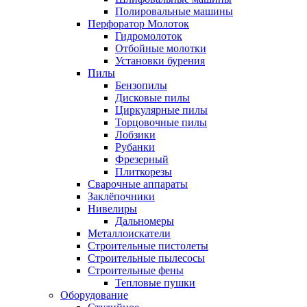
Полировальные машины
Перфоратор Молоток
Гидромолоток
Отбойные молотки
Установки бурения
Пилы
Бензопилы
Дисковые пилы
Циркулярные пилы
Торцовочные пилы
Лобзики
Рубанки
Фрезерный
Плиткорезы
Сварочные аппараты
Заклёпочники
Нивелиры
Дальномеры
Металлоискатели
Строительные пистолеты
Строительные пылесосы
Строительные фены
Тепловые пушки
Оборудование