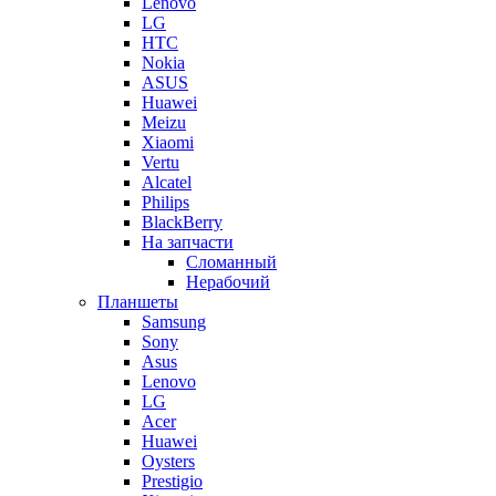
Lenovo
LG
HTC
Nokia
ASUS
Huawei
Meizu
Xiaomi
Vertu
Alcatel
Philips
BlackBerry
На запчасти
Сломанный
Нерабочий
Планшеты
Samsung
Sony
Asus
Lenovo
LG
Acer
Huawei
Oysters
Prestigio