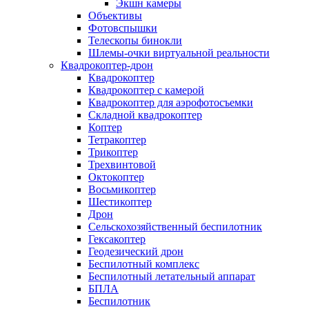
Экшн камеры
Объективы
Фотовспышки
Телескопы бинокли
Шлемы-очки виртуальной реальности
Квадрокоптер-дрон
Квадрокоптер
Квадрокоптер с камерой
Квадрокоптер для аэрофотосъемки
Складной квадрокоптер
Коптер
Тетракоптер
Трикоптер
Трехвинтовой
Октокоптер
Восьмикоптер
Шестикоптер
Дрон
Сельскохозяйственный беспилотник
Гексакоптер
Геодезический дрон
Беспилотный комплекс
Беспилотный летательный аппарат
БПЛА
Беспилотник