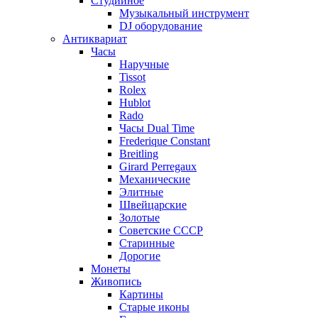
Студийное
Музыкальный инструмент
DJ оборудование
Антиквариат
Часы
Наручные
Tissot
Rolex
Hublot
Rado
Часы Dual Time
Frederique Constant
Breitling
Girard Perregaux
Механические
Элитные
Швейцарские
Золотые
Советские СССР
Старинные
Дорогие
Монеты
Живопись
Картины
Старые иконы