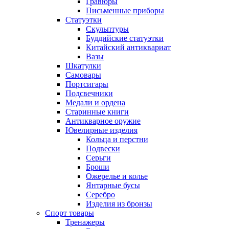
Гравюры
Письменные приборы
Статуэтки
Скульптуры
Буддийские статуэтки
Китайский антиквариат
Вазы
Шкатулки
Самовары
Портсигары
Подсвечники
Медали и ордена
Старинные книги
Антикварное оружие
Ювелирные изделия
Кольца и перстни
Подвески
Серьги
Броши
Ожерелье и колье
Янтарные бусы
Серебро
Изделия из бронзы
Спорт товары
Тренажеры