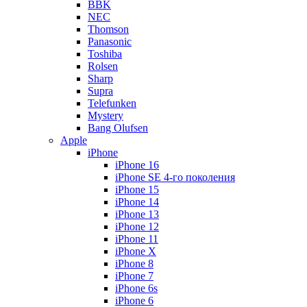
BBK
NEC
Thomson
Panasonic
Toshiba
Rolsen
Sharp
Supra
Telefunken
Mystery
Bang Olufsen
Apple
iPhone
iPhone 16
iPhone SE 4-го поколения
iPhone 15
iPhone 14
iPhone 13
iPhone 12
iPhone 11
iPhone X
iPhone 8
iPhone 7
iPhone 6s
iPhone 6