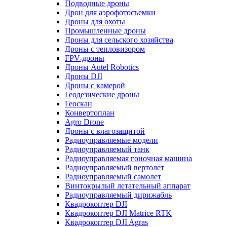
Подводные дроны
Дрон для аэрофотосъемки
Дроны для охоты
Промышленные дроны
Дроны для сельского хозяйства
Дроны с тепловизором
FPV-дроны
Дроны Autel Robotics
Дроны DJI
Дроны с камерой
Геодезические дроны
Геоскан
Конвертоплан
Agro Drone
Дроны с влагозащитой
Радиоуправляемые модели
Радиоуправляемый танк
Радиоуправляемая гоночная машина
Радиоуправляемый вертолет
Радиоуправляемый самолет
Винтокрылый летательный аппарат
Радиоуправляемый дирижабль
Квадрокоптер DJI
Квадрокоптер DJI Matrice RTK
Квадрокоптер DJI Agras