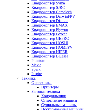
Квадрокоптер Syma
Квадрокоптер SJRC
Квадрокоптер Camolech
Квадрокоптер DarwinFPV
Квадрокоптер Diatone
Квадрокоптер EMAX
Квадрокоптер Flywoo
Квадрокоптер Foxeer
Квадрокоптер GEPRC
Квадрокоптер HOSHI
Квадрокоптер HOMFPV
Квадрокоптер HIPER
Квадрокоптер Bluesea
Phantom
Mavic
Spark
Inspire
Техника
Оргтехника
Принтеры
Бытовая техника
Холодильники
Стиральные машины
Сушильные машины
Посудомоечные машины