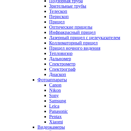
Подзорная труба
Зрительные трубы
Телескоп
Перископ
Прицел
Оптические прицелы
Инфракрасный прицел
Лазерный прицел с целеуказателем
Коллиматорный прицел
Прицел ночного видения
Тепловизор
Дальномер
Спектрометр
Спектрограф
Диаскоп
Фотоаппараты
Canon
Nikon
Sony
Samsung
Leica
Panasonic
Pentax
Xiaomi
Видеокамеры