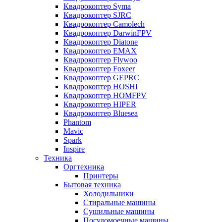
Квадрокоптер Syma
Квадрокоптер SJRC
Квадрокоптер Camolech
Квадрокоптер DarwinFPV
Квадрокоптер Diatone
Квадрокоптер EMAX
Квадрокоптер Flywoo
Квадрокоптер Foxeer
Квадрокоптер GEPRC
Квадрокоптер HOSHI
Квадрокоптер HOMFPV
Квадрокоптер HIPER
Квадрокоптер Bluesea
Phantom
Mavic
Spark
Inspire
Техника
Оргтехника
Принтеры
Бытовая техника
Холодильники
Стиральные машины
Сушильные машины
Посудомоечные машины