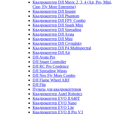
Квадрокоптер DJI Mavic 2, 3, 4 (Air, Pro, Mini,
Cine, Fly More Enterprise)
Квадрокоптер DJI Inspire
Квадрокоптер DJI Phantom
Квадрокоптер DJI FPV Combo
Квадрокоптер DJI Spark Mini
Квадрокоптер DJI Spreading
Квадрокоптер DJI Avata
Квадрокоптер DJI Mini
Квадрокоптер DJI Crystalsky
Квадрокоптер DJI P4 Multispectral
Квадрокоптер DJI Air
DJI Avata Pro
DJI Smart Controller
DJI RC Pro Cendence
DJI Spreading Wings
DJI Neo Fly More Combo
DJI Flame Wheel ARF
DJI Flip
Пульты для квадрокоптеров
Квадрокоптер Autel Robotics
Квадрокоптер EVO II 640T
Квадрокоптер EVO Nano
Квадрокоптер EVO Lite
Квадрокоптер EVO II Pro V3