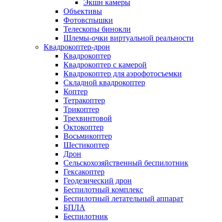
Экшн камеры
Объективы
Фотовспышки
Телескопы бинокли
Шлемы-очки виртуальной реальности
Квадрокоптер-дрон
Квадрокоптер
Квадрокоптер с камерой
Квадрокоптер для аэрофотосъемки
Складной квадрокоптер
Коптер
Тетракоптер
Трикоптер
Трехвинтовой
Октокоптер
Восьмикоптер
Шестикоптер
Дрон
Сельскохозяйственный беспилотник
Гексакоптер
Геодезический дрон
Беспилотный комплекс
Беспилотный летательный аппарат
БПЛА
Беспилотник