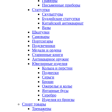
Гравюры
Письменные приборы
Статуэтки
Скульптуры
Буддийские статуэтки
Китайский антиквариат
Вазы
Шкатулки
Самовары
Портсигары
Подсвечники
Медали и ордена
Старинные книги
Антикварное оружие
Ювелирные изделия
Кольца и перстни
Подвески
Серьги
Броши
Ожерелье и колье
Янтарные бусы
Серебро
Изделия из бронзы
Спорт товары
Тренажеры