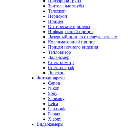
Подзорная труба
Зрительные трубы
Телескоп
Перископ
Прицел
Оптические прицелы
Инфракрасный прицел
Лазерный прицел с целеуказателем
Коллиматорный прицел
Прицел ночного видения
Тепловизор
Дальномер
Спектрометр
Спектрограф
Диаскоп
Фотоаппараты
Canon
Nikon
Sony
Samsung
Leica
Panasonic
Pentax
Xiaomi
Видеокамеры