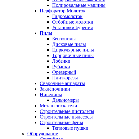
Полировальные машины
Перфоратор Молоток
Гидромолоток
Отбойные молотки
Установки бурения
Пилы
Бензопилы
Дисковые пилы
Циркулярные пилы
Торцовочные пилы
Лобзики
Рубанки
Фрезерный
Плиткорезы
Сварочные аппараты
Заклёпочники
Нивелиры
Дальномеры
Металлоискатели
Строительные пистолеты
Строительные пылесосы
Строительные фены
Тепловые пушки
Оборудование