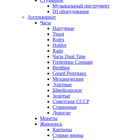
Студийное
Музыкальный инструмент
DJ оборудование
Антиквариат
Часы
Наручные
Tissot
Rolex
Hublot
Rado
Часы Dual Time
Frederique Constant
Breitling
Girard Perregaux
Механические
Элитные
Швейцарские
Золотые
Советские СССР
Старинные
Дорогие
Монеты
Живопись
Картины
Старые иконы