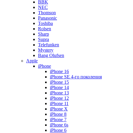
BBK
NEC
Thomson
Panasonic
Toshiba
Rolsen
Sharp
Supra
Telefunken
Mystery
Bang Olufsen
Apple
iPhone
iPhone 16
iPhone SE 4-го поколения
iPhone 15
iPhone 14
iPhone 13
iPhone 12
iPhone 11
iPhone X
iPhone 8
iPhone 7
iPhone 6s
iPhone 6