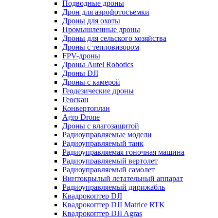
Подводные дроны
Дрон для аэрофотосъемки
Дроны для охоты
Промышленные дроны
Дроны для сельского хозяйства
Дроны с тепловизором
FPV-дроны
Дроны Autel Robotics
Дроны DJI
Дроны с камерой
Геодезические дроны
Геоскан
Конвертоплан
Agro Drone
Дроны с влагозащитой
Радиоуправляемые модели
Радиоуправляемый танк
Радиоуправляемая гоночная машина
Радиоуправляемый вертолет
Радиоуправляемый самолет
Винтокрылый летательный аппарат
Радиоуправляемый дирижабль
Квадрокоптер DJI
Квадрокоптер DJI Matrice RTK
Квадрокоптер DJI Agras