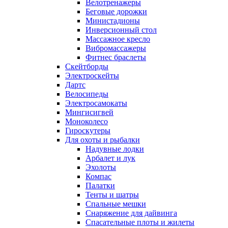
Велотренажеры
Беговые дорожки
Министадионы
Инверсионный стол
Массажное кресло
Вибромассажеры
Фитнес браслеты
Скейтборды
Электроскейты
Дартс
Велосипеды
Электросамокаты
Мингисигвей
Моноколесо
Гироскутеры
Для охоты и рыбалки
Надувные лодки
Арбалет и лук
Эхолоты
Компас
Палатки
Тенты и шатры
Спальные мешки
Снаряжение для дайвинга
Спасательные плоты и жилеты