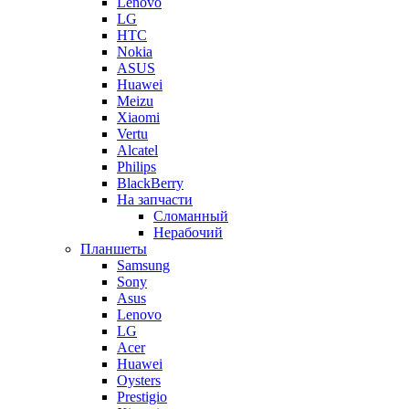
Lenovo
LG
HTC
Nokia
ASUS
Huawei
Meizu
Xiaomi
Vertu
Alcatel
Philips
BlackBerry
На запчасти
Сломанный
Нерабочий
Планшеты
Samsung
Sony
Asus
Lenovo
LG
Acer
Huawei
Oysters
Prestigio