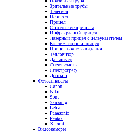
Подзорная труба
Зрительные трубы
Телескоп
Перископ
Прицел
Оптические прицелы
Инфракрасный прицел
Лазерный прицел с целеуказателем
Коллиматорный прицел
Прицел ночного видения
Тепловизор
Дальномер
Спектрометр
Спектрограф
Диаскоп
Фотоаппараты
Canon
Nikon
Sony
Samsung
Leica
Panasonic
Pentax
Xiaomi
Видеокамеры