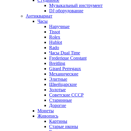
Студийное
Музыкальный инструмент
DJ оборудование
Антиквариат
Часы
Наручные
Tissot
Rolex
Hublot
Rado
Часы Dual Time
Frederique Constant
Breitling
Girard Perregaux
Механические
Элитные
Швейцарские
Золотые
Советские СССР
Старинные
Дорогие
Монеты
Живопись
Картины
Старые иконы