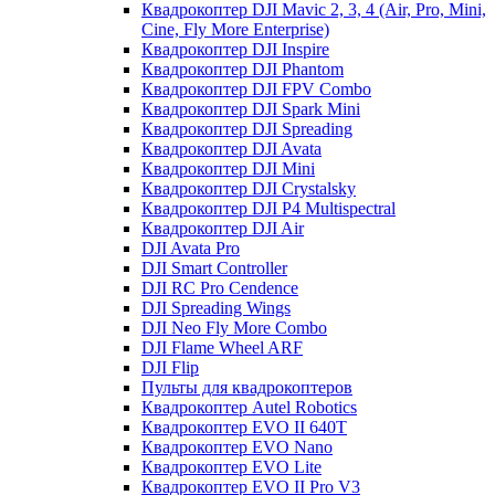
Квадрокоптер DJI Mavic 2, 3, 4 (Air, Pro, Mini,
Cine, Fly More Enterprise)
Квадрокоптер DJI Inspire
Квадрокоптер DJI Phantom
Квадрокоптер DJI FPV Combo
Квадрокоптер DJI Spark Mini
Квадрокоптер DJI Spreading
Квадрокоптер DJI Avata
Квадрокоптер DJI Mini
Квадрокоптер DJI Crystalsky
Квадрокоптер DJI P4 Multispectral
Квадрокоптер DJI Air
DJI Avata Pro
DJI Smart Controller
DJI RC Pro Cendence
DJI Spreading Wings
DJI Neo Fly More Combo
DJI Flame Wheel ARF
DJI Flip
Пульты для квадрокоптеров
Квадрокоптер Autel Robotics
Квадрокоптер EVO II 640T
Квадрокоптер EVO Nano
Квадрокоптер EVO Lite
Квадрокоптер EVO II Pro V3