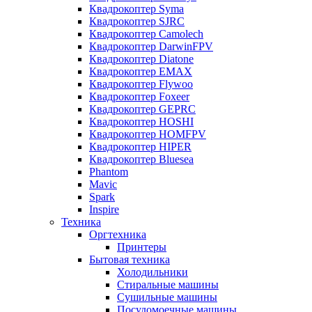
Квадрокоптер Syma
Квадрокоптер SJRC
Квадрокоптер Camolech
Квадрокоптер DarwinFPV
Квадрокоптер Diatone
Квадрокоптер EMAX
Квадрокоптер Flywoo
Квадрокоптер Foxeer
Квадрокоптер GEPRC
Квадрокоптер HOSHI
Квадрокоптер HOMFPV
Квадрокоптер HIPER
Квадрокоптер Bluesea
Phantom
Mavic
Spark
Inspire
Техника
Оргтехника
Принтеры
Бытовая техника
Холодильники
Стиральные машины
Сушильные машины
Посудомоечные машины