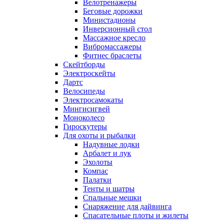
Велотренажеры
Беговые дорожки
Министадионы
Инверсионный стол
Массажное кресло
Вибромассажеры
Фитнес браслеты
Скейтборды
Электроскейты
Дартс
Велосипеды
Электросамокаты
Мингисигвей
Моноколесо
Гироскутеры
Для охоты и рыбалки
Надувные лодки
Арбалет и лук
Эхолоты
Компас
Палатки
Тенты и шатры
Спальные мешки
Снаряжение для дайвинга
Спасательные плоты и жилеты