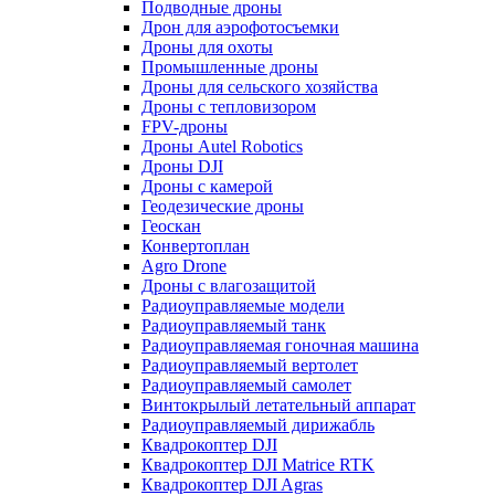
Подводные дроны
Дрон для аэрофотосъемки
Дроны для охоты
Промышленные дроны
Дроны для сельского хозяйства
Дроны с тепловизором
FPV-дроны
Дроны Autel Robotics
Дроны DJI
Дроны с камерой
Геодезические дроны
Геоскан
Конвертоплан
Agro Drone
Дроны с влагозащитой
Радиоуправляемые модели
Радиоуправляемый танк
Радиоуправляемая гоночная машина
Радиоуправляемый вертолет
Радиоуправляемый самолет
Винтокрылый летательный аппарат
Радиоуправляемый дирижабль
Квадрокоптер DJI
Квадрокоптер DJI Matrice RTK
Квадрокоптер DJI Agras