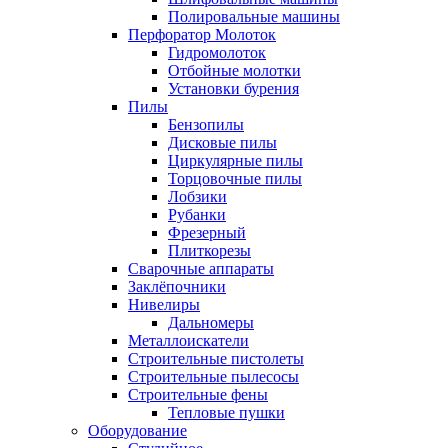
Полировальные машины
Перфоратор Молоток
Гидромолоток
Отбойные молотки
Установки бурения
Пилы
Бензопилы
Дисковые пилы
Циркулярные пилы
Торцовочные пилы
Лобзики
Рубанки
Фрезерный
Плиткорезы
Сварочные аппараты
Заклёпочники
Нивелиры
Дальномеры
Металлоискатели
Строительные пистолеты
Строительные пылесосы
Строительные фены
Тепловые пушки
Оборудование