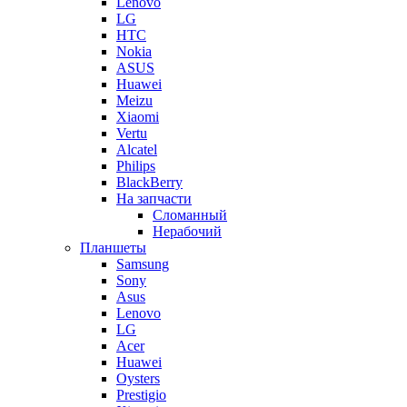
Lenovo
LG
HTC
Nokia
ASUS
Huawei
Meizu
Xiaomi
Vertu
Alcatel
Philips
BlackBerry
На запчасти
Сломанный
Нерабочий
Планшеты
Samsung
Sony
Asus
Lenovo
LG
Acer
Huawei
Oysters
Prestigio