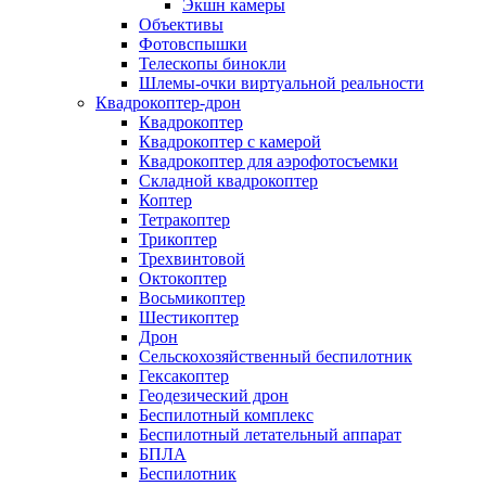
Экшн камеры
Объективы
Фотовспышки
Телескопы бинокли
Шлемы-очки виртуальной реальности
Квадрокоптер-дрон
Квадрокоптер
Квадрокоптер с камерой
Квадрокоптер для аэрофотосъемки
Складной квадрокоптер
Коптер
Тетракоптер
Трикоптер
Трехвинтовой
Октокоптер
Восьмикоптер
Шестикоптер
Дрон
Сельскохозяйственный беспилотник
Гексакоптер
Геодезический дрон
Беспилотный комплекс
Беспилотный летательный аппарат
БПЛА
Беспилотник