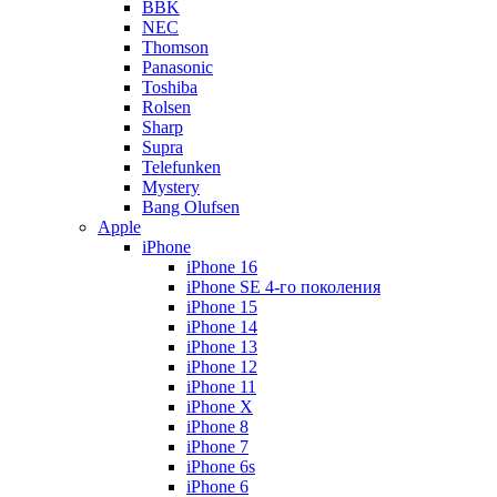
BBK
NEC
Thomson
Panasonic
Toshiba
Rolsen
Sharp
Supra
Telefunken
Mystery
Bang Olufsen
Apple
iPhone
iPhone 16
iPhone SE 4-го поколения
iPhone 15
iPhone 14
iPhone 13
iPhone 12
iPhone 11
iPhone X
iPhone 8
iPhone 7
iPhone 6s
iPhone 6