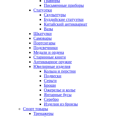
Гравюры
Письменные приборы
Статуэтки
Скульптуры
Буддийские статуэтки
Китайский антиквариат
Вазы
Шкатулки
Самовары
Портсигары
Подсвечники
Медали и ордена
Старинные книги
Антикварное оружие
Ювелирные изделия
Кольца и перстни
Подвески
Серьги
Броши
Ожерелье и колье
Янтарные бусы
Серебро
Изделия из бронзы
Спорт товары
Тренажеры