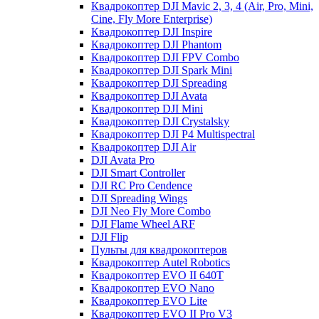
Квадрокоптер DJI Mavic 2, 3, 4 (Air, Pro, Mini,
Cine, Fly More Enterprise)
Квадрокоптер DJI Inspire
Квадрокоптер DJI Phantom
Квадрокоптер DJI FPV Combo
Квадрокоптер DJI Spark Mini
Квадрокоптер DJI Spreading
Квадрокоптер DJI Avata
Квадрокоптер DJI Mini
Квадрокоптер DJI Crystalsky
Квадрокоптер DJI P4 Multispectral
Квадрокоптер DJI Air
DJI Avata Pro
DJI Smart Controller
DJI RC Pro Cendence
DJI Spreading Wings
DJI Neo Fly More Combo
DJI Flame Wheel ARF
DJI Flip
Пульты для квадрокоптеров
Квадрокоптер Autel Robotics
Квадрокоптер EVO II 640T
Квадрокоптер EVO Nano
Квадрокоптер EVO Lite
Квадрокоптер EVO II Pro V3