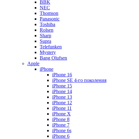
BBK
NEC
Thomson
Panasonic
Toshiba
Rolsen
Sharp
Supra
Telefunken
Mystery
Bang Olufsen
Apple
iPhone
iPhone 16
iPhone SE 4-го поколения
iPhone 15
iPhone 14
iPhone 13
iPhone 12
iPhone 11
iPhone X
iPhone 8
iPhone 7
iPhone 6s
iPhone 6