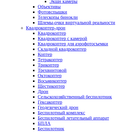
Экшн камеры
Объективы
Фотовспышки
Телескопы бинокли
Шлемы-очки виртуальной реальности
Квадрокоптер-дрон
Квадрокоптер
Квадрокоптер с камерой
Квадрокоптер для аэрофотосъемки
Складной квадрокоптер
Коптер
Тетракоптер
Трикоптер
Трехвинтовой
Октокоптер
Восьмикоптер
Шестикоптер
Дрон
Сельскохозяйственный беспилотник
Гексакоптер
Геодезический дрон
Беспилотный комплекс
Беспилотный летательный аппарат
БПЛА
Беспилотник