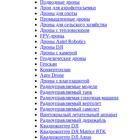
Подводные дроны
Дрон для аэрофотосъемки
Дроны для охоты
Промышленные дроны
Дроны для сельского хозяйства
Дроны с тепловизором
FPV-дроны
Дроны Autel Robotics
Дроны DJI
Дроны с камерой
Геодезические дроны
Геоскан
Конвертоплан
Agro Drone
Дроны с влагозащитой
Радиоуправляемые модели
Радиоуправляемый танк
Радиоуправляемая гоночная машина
Радиоуправляемый вертолет
Радиоуправляемый самолет
Винтокрылый летательный аппарат
Радиоуправляемый дирижабль
Квадрокоптер DJI
Квадрокоптер DJI Matrice RTK
Квадрокоптер DJI Agras