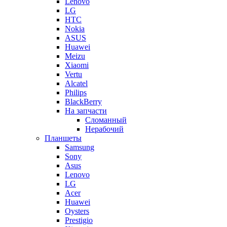
Lenovo
LG
HTC
Nokia
ASUS
Huawei
Meizu
Xiaomi
Vertu
Alcatel
Philips
BlackBerry
На запчасти
Сломанный
Нерабочий
Планшеты
Samsung
Sony
Asus
Lenovo
LG
Acer
Huawei
Oysters
Prestigio