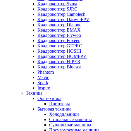
Квадрокоптер Syma
Квадрокоптер SJRC
Квадрокоптер Camolech
Квадрокоптер DarwinFPV
Квадрокоптер Diatone
Квадрокоптер EMAX
Квадрокоптер Flywoo
Квадрокоптер Foxeer
Квадрокоптер GEPRC
Квадрокоптер HOSHI
Квадрокоптер HOMFPV
Квадрокоптер HIPER
Квадрокоптер Bluesea
Phantom
Mavic
Spark
Inspire
Техника
Оргтехника
Принтеры
Бытовая техника
Холодильники
Стиральные машины
Сушильные машины
Посудомоечные машины