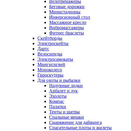
Велотренажеры
Беговые дорожки
Министадионы
Инверсионный стол
Массажное кресло
Вибромассажеры
Фитнес браслеты
Скейтборды
Электроскейты
Дартс
Велосипеды
Электросамокаты
Мингисигвей
Моноколесо
Гироскутеры
Для охоты и рыбалки
Надувные лодки
Арбалет и лук
Эхолоты
Компас
Палатки
Тенты и шатры
Спальные мешки
Снаряжение для дайвинга
Спасательные плоты и жилеты