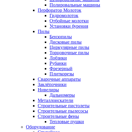
Полировальные машины
Перфоратор Молоток
Гидромолоток
Отбойные молотки
Установки бурения
Пилы
Бензопилы
Дисковые пилы
Циркулярные пилы
Торцовочные пилы
Лобзики
Рубанки
Фрезерный
Плиткорезы
Сварочные аппараты
Заклёпочники
Нивелиры
Дальномеры
Металлоискатели
Строительные пистолеты
Строительные пылесосы
Строительные фены
Тепловые пушки
Оборудование