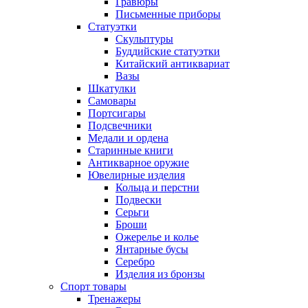
Гравюры
Письменные приборы
Статуэтки
Скульптуры
Буддийские статуэтки
Китайский антиквариат
Вазы
Шкатулки
Самовары
Портсигары
Подсвечники
Медали и ордена
Старинные книги
Антикварное оружие
Ювелирные изделия
Кольца и перстни
Подвески
Серьги
Броши
Ожерелье и колье
Янтарные бусы
Серебро
Изделия из бронзы
Спорт товары
Тренажеры