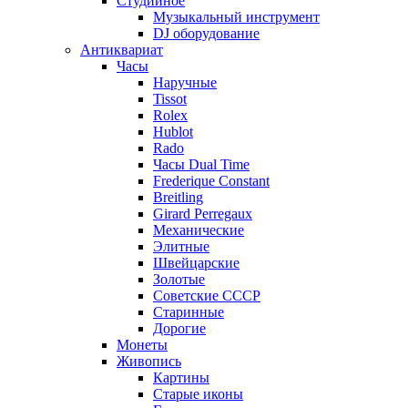
Студийное
Музыкальный инструмент
DJ оборудование
Антиквариат
Часы
Наручные
Tissot
Rolex
Hublot
Rado
Часы Dual Time
Frederique Constant
Breitling
Girard Perregaux
Механические
Элитные
Швейцарские
Золотые
Советские СССР
Старинные
Дорогие
Монеты
Живопись
Картины
Старые иконы