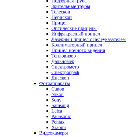
Подзорная труба
Зрительные трубы
Телескоп
Перископ
Прицел
Оптические прицелы
Инфракрасный прицел
Лазерный прицел с целеуказателем
Коллиматорный прицел
Прицел ночного видения
Тепловизор
Дальномер
Спектрометр
Спектрограф
Диаскоп
Фотоаппараты
Canon
Nikon
Sony
Samsung
Leica
Panasonic
Pentax
Xiaomi
Видеокамеры