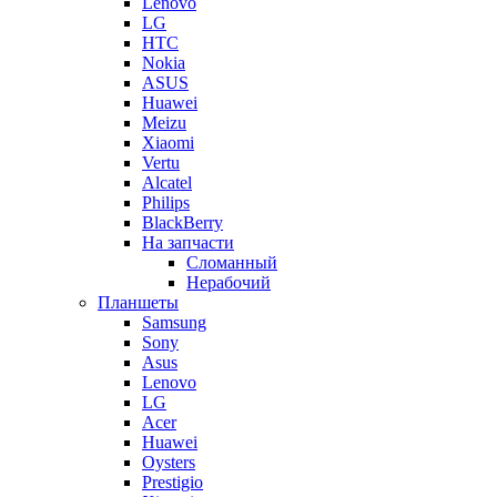
Lenovo
LG
HTC
Nokia
ASUS
Huawei
Meizu
Xiaomi
Vertu
Alcatel
Philips
BlackBerry
На запчасти
Сломанный
Нерабочий
Планшеты
Samsung
Sony
Asus
Lenovo
LG
Acer
Huawei
Oysters
Prestigio