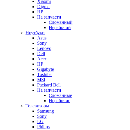
Xiaomi
Digma
HP
На запчасти
Сломанный
Нерабочий
Ноутбуки
Asus
Sony
Lenovo
Dell
Acer
HP
Gigabyte
Toshiba
MSI
Packard Bell
На запчасти
Сломанные
Нерабочие
Телевизоры
Samsung
Sony
LG
Philips