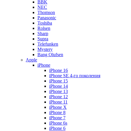
BBK
NEC
Thomson
Panasonic
Toshiba
Rolsen
Sharp
Supra
Telefunken
Mystery
Bang Olufsen
Apple
iPhone
iPhone 16
iPhone SE 4-го поколения
iPhone 15
iPhone 14
iPhone 13
iPhone 12
iPhone 11
iPhone X
iPhone 8
iPhone 7
iPhone 6s
iPhone 6