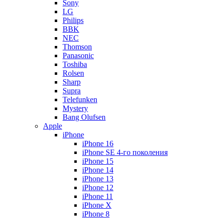
Sony
LG
Philips
BBK
NEC
Thomson
Panasonic
Toshiba
Rolsen
Sharp
Supra
Telefunken
Mystery
Bang Olufsen
Apple
iPhone
iPhone 16
iPhone SE 4-го поколения
iPhone 15
iPhone 14
iPhone 13
iPhone 12
iPhone 11
iPhone X
iPhone 8