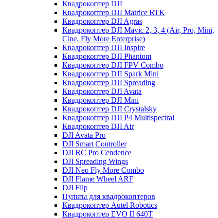
Квадрокоптер DJI
Квадрокоптер DJI Matrice RTK
Квадрокоптер DJI Agras
Квадрокоптер DJI Mavic 2, 3, 4 (Air, Pro, Mini,
Cine, Fly More Enterprise)
Квадрокоптер DJI Inspire
Квадрокоптер DJI Phantom
Квадрокоптер DJI FPV Combo
Квадрокоптер DJI Spark Mini
Квадрокоптер DJI Spreading
Квадрокоптер DJI Avata
Квадрокоптер DJI Mini
Квадрокоптер DJI Crystalsky
Квадрокоптер DJI P4 Multispectral
Квадрокоптер DJI Air
DJI Avata Pro
DJI Smart Controller
DJI RC Pro Cendence
DJI Spreading Wings
DJI Neo Fly More Combo
DJI Flame Wheel ARF
DJI Flip
Пульты для квадрокоптеров
Квадрокоптер Autel Robotics
Квадрокоптер EVO II 640T