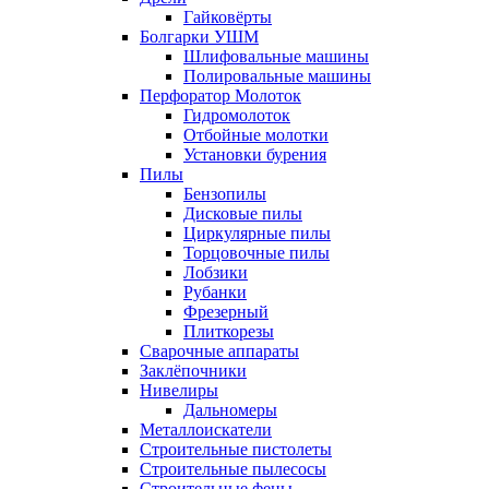
Гайковёрты
Болгарки УШМ
Шлифовальные машины
Полировальные машины
Перфоратор Молоток
Гидромолоток
Отбойные молотки
Установки бурения
Пилы
Бензопилы
Дисковые пилы
Циркулярные пилы
Торцовочные пилы
Лобзики
Рубанки
Фрезерный
Плиткорезы
Сварочные аппараты
Заклёпочники
Нивелиры
Дальномеры
Металлоискатели
Строительные пистолеты
Строительные пылесосы
Строительные фены