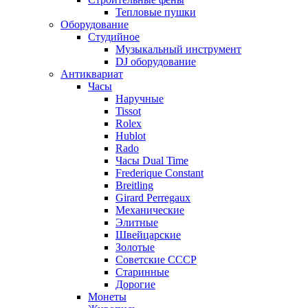
Тепловые пушки
Оборудование
Студийное
Музыкальный инструмент
DJ оборудование
Антиквариат
Часы
Наручные
Tissot
Rolex
Hublot
Rado
Часы Dual Time
Frederique Constant
Breitling
Girard Perregaux
Механические
Элитные
Швейцарские
Золотые
Советские СССР
Старинные
Дорогие
Монеты