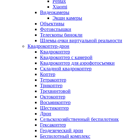
Pentax
Xiaomi
Видеокамеры
Экшн камеры
Объективы
Фотовспышки
Телескопы бинокли
Шлемы-очки виртуальной реальности
Квадрокоптер-дрон
Квадрокоптер
Квадрокоптер с камерой
Квадрокоптер для аэрофотосъемки
Складной квадрокоптер
Коптер
Тетракоптер
Трикоптер
Трехвинтовой
Октокоптер
Восьмикоптер
Шестикоптер
Дрон
Сельскохозяйственный беспилотник
Гексакоптер
Геодезический дрон
Беспилотный комплекс