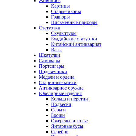
Живопись
Картины
Старые иконы
Гравюры
Письменные приборы
Статуэтки
Скульптуры
Буддийские статуэтки
Китайский антиквариат
Вазы
Шкатулки
Самовары
Портсигары
Подсвечники
Медали и ордена
Старинные книги
Антикварное оружие
Ювелирные изделия
Кольца и перстни
Подвески
Серьги
Броши
Ожерелье и колье
Янтарные бусы
Серебро