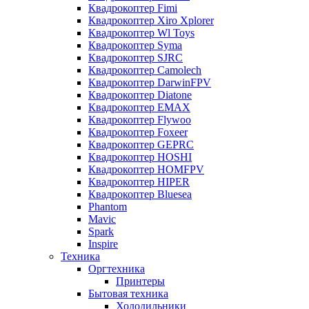
Квадрокоптер Fimi
Квадрокоптер Xiro Xplorer
Квадрокоптер Wl Toys
Квадрокоптер Syma
Квадрокоптер SJRC
Квадрокоптер Camolech
Квадрокоптер DarwinFPV
Квадрокоптер Diatone
Квадрокоптер EMAX
Квадрокоптер Flywoo
Квадрокоптер Foxeer
Квадрокоптер GEPRC
Квадрокоптер HOSHI
Квадрокоптер HOMFPV
Квадрокоптер HIPER
Квадрокоптер Bluesea
Phantom
Mavic
Spark
Inspire
Техника
Оргтехника
Принтеры
Бытовая техника
Холодильники