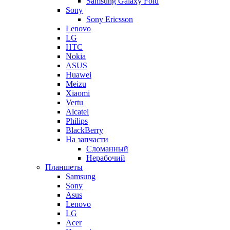
Samsung Galaxy Fold
Sony
Sony Ericsson
Lenovo
LG
HTC
Nokia
ASUS
Huawei
Meizu
Xiaomi
Vertu
Alcatel
Philips
BlackBerry
На запчасти
Сломанный
Нерабочий
Планшеты
Samsung
Sony
Asus
Lenovo
LG
Acer