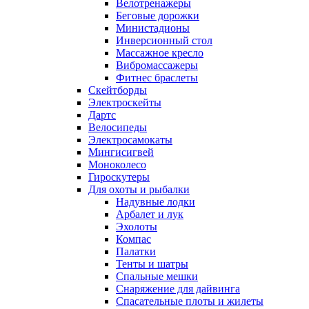
Велотренажеры
Беговые дорожки
Министадионы
Инверсионный стол
Массажное кресло
Вибромассажеры
Фитнес браслеты
Скейтборды
Электроскейты
Дартс
Велосипеды
Электросамокаты
Мингисигвей
Моноколесо
Гироскутеры
Для охоты и рыбалки
Надувные лодки
Арбалет и лук
Эхолоты
Компас
Палатки
Тенты и шатры
Спальные мешки
Снаряжение для дайвинга
Спасательные плоты и жилеты