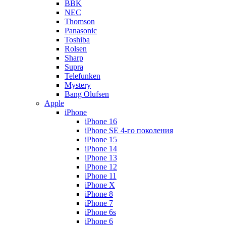
BBK
NEC
Thomson
Panasonic
Toshiba
Rolsen
Sharp
Supra
Telefunken
Mystery
Bang Olufsen
Apple
iPhone
iPhone 16
iPhone SE 4-го поколения
iPhone 15
iPhone 14
iPhone 13
iPhone 12
iPhone 11
iPhone X
iPhone 8
iPhone 7
iPhone 6s
iPhone 6