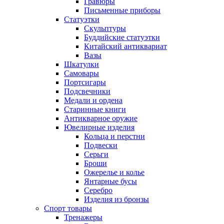
Гравюры
Письменные приборы
Статуэтки
Скульптуры
Буддийские статуэтки
Китайский антиквариат
Вазы
Шкатулки
Самовары
Портсигары
Подсвечники
Медали и ордена
Старинные книги
Антикварное оружие
Ювелирные изделия
Кольца и перстни
Подвески
Серьги
Броши
Ожерелье и колье
Янтарные бусы
Серебро
Изделия из бронзы
Спорт товары
Тренажеры