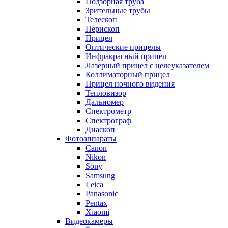
Подзорная труба
Зрительные трубы
Телескоп
Перископ
Прицел
Оптические прицелы
Инфракрасный прицел
Лазерный прицел с целеуказателем
Коллиматорный прицел
Прицел ночного видения
Тепловизор
Дальномер
Спектрометр
Спектрограф
Диаскоп
Фотоаппараты
Canon
Nikon
Sony
Samsung
Leica
Panasonic
Pentax
Xiaomi
Видеокамеры