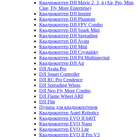
Квадрокоптер DJI Mavic 2, 3, 4 (Air, Pro, Mini,
Cine, Fly More Enterprise)
Квадрокоптер DJI Inspire
Квадрокоптер DJI Phantom
Квадрокоптер DJI FPV Combo
Квадрокоптер DJI Spark Mini
Квадрокоптер DJI Spreading
Квадрокоптер DJI Avata
Квадрокоптер DJI Mini
Квадрокоптер DJI Crystalsky
Квадрокоптер DJI P4 Multispectral
Квадрокоптер DJI Air
DJI Avata Pro
DJI Smart Controller
DJI RC Pro Cendence
DJI Spreading Wings
DJI Neo Fly More Combo
DJI Flame Wheel ARF
DJI Flip
Пульты для квадрокоптеров
Квадрокоптер Autel Robotics
Квадрокоптер EVO II 640T
Квадрокоптер EVO Nano
Квадрокоптер EVO Lite
Квадрокоптер EVO II Pro V3