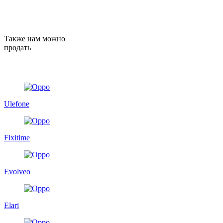
Также нам можно
продать
Ulefone
Fixitime
Evolveo
Elari