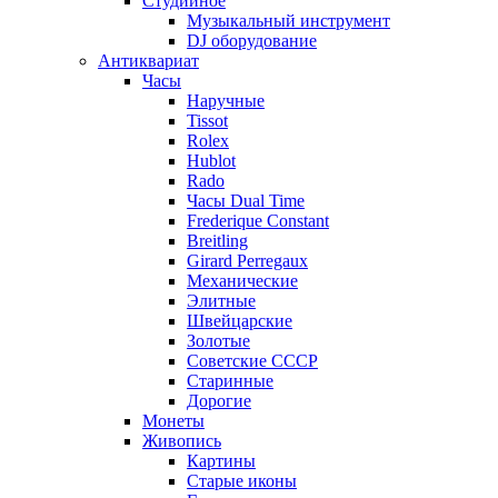
Студийное
Музыкальный инструмент
DJ оборудование
Антиквариат
Часы
Наручные
Tissot
Rolex
Hublot
Rado
Часы Dual Time
Frederique Constant
Breitling
Girard Perregaux
Механические
Элитные
Швейцарские
Золотые
Советские СССР
Старинные
Дорогие
Монеты
Живопись
Картины
Старые иконы