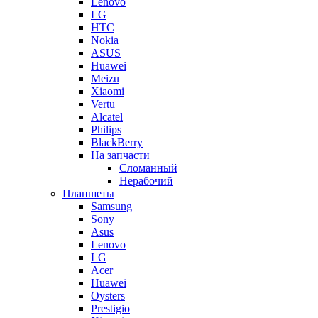
Lenovo
LG
HTC
Nokia
ASUS
Huawei
Meizu
Xiaomi
Vertu
Alcatel
Philips
BlackBerry
На запчасти
Сломанный
Нерабочий
Планшеты
Samsung
Sony
Asus
Lenovo
LG
Acer
Huawei
Oysters
Prestigio