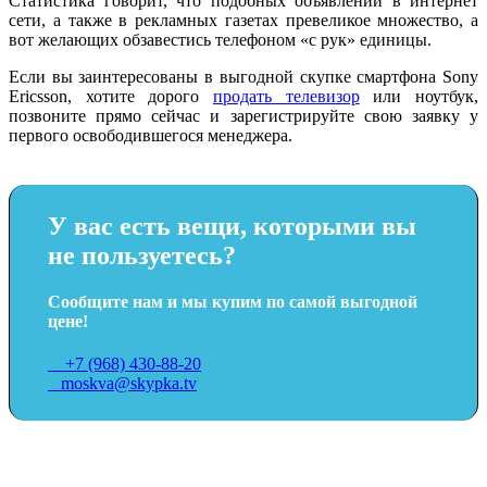
Статистика говорит, что подобных объявлений в интернет
сети, а также в рекламных газетах превеликое множество, а
вот желающих обзавестись телефоном «с рук» единицы.
Если вы заинтересованы в выгодной скупке смартфона Sony
Ericsson, хотите дорого
продать телевизор
или ноутбук,
позвоните прямо сейчас и зарегистрируйте свою заявку у
первого освободившегося менеджера.
У вас есть вещи, которыми вы
не пользуетесь?
Сообщите нам и мы купим по самой выгодной
цене!
+7 (968) 430-88-20
moskva@skypka.tv