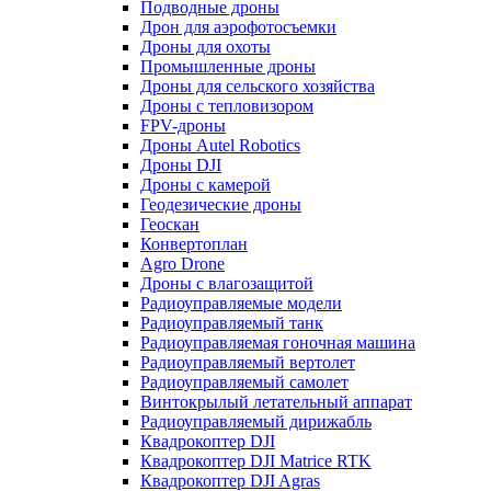
Подводные дроны
Дрон для аэрофотосъемки
Дроны для охоты
Промышленные дроны
Дроны для сельского хозяйства
Дроны с тепловизором
FPV-дроны
Дроны Autel Robotics
Дроны DJI
Дроны с камерой
Геодезические дроны
Геоскан
Конвертоплан
Agro Drone
Дроны с влагозащитой
Радиоуправляемые модели
Радиоуправляемый танк
Радиоуправляемая гоночная машина
Радиоуправляемый вертолет
Радиоуправляемый самолет
Винтокрылый летательный аппарат
Радиоуправляемый дирижабль
Квадрокоптер DJI
Квадрокоптер DJI Matrice RTK
Квадрокоптер DJI Agras