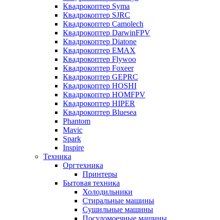
Квадрокоптер Syma
Квадрокоптер SJRC
Квадрокоптер Camolech
Квадрокоптер DarwinFPV
Квадрокоптер Diatone
Квадрокоптер EMAX
Квадрокоптер Flywoo
Квадрокоптер Foxeer
Квадрокоптер GEPRC
Квадрокоптер HOSHI
Квадрокоптер HOMFPV
Квадрокоптер HIPER
Квадрокоптер Bluesea
Phantom
Mavic
Spark
Inspire
Техника
Оргтехника
Принтеры
Бытовая техника
Холодильники
Стиральные машины
Сушильные машины
Посудомоечные машины