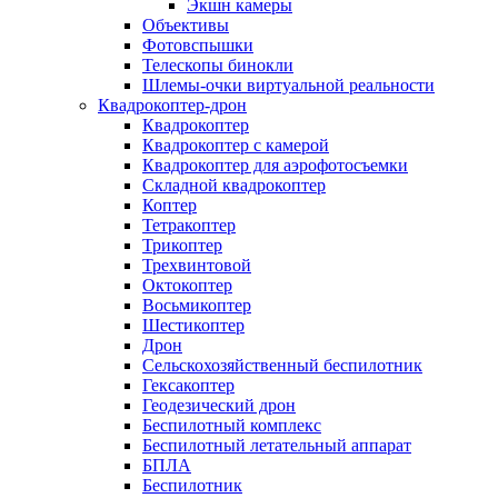
Экшн камеры
Объективы
Фотовспышки
Телескопы бинокли
Шлемы-очки виртуальной реальности
Квадрокоптер-дрон
Квадрокоптер
Квадрокоптер с камерой
Квадрокоптер для аэрофотосъемки
Складной квадрокоптер
Коптер
Тетракоптер
Трикоптер
Трехвинтовой
Октокоптер
Восьмикоптер
Шестикоптер
Дрон
Сельскохозяйственный беспилотник
Гексакоптер
Геодезический дрон
Беспилотный комплекс
Беспилотный летательный аппарат
БПЛА
Беспилотник