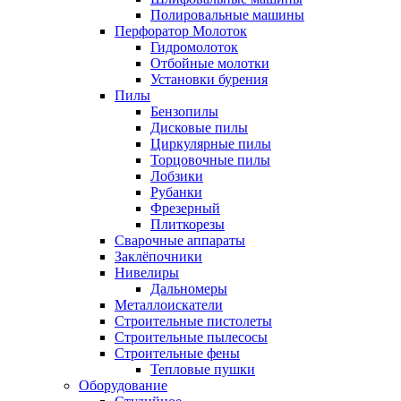
Полировальные машины
Перфоратор Молоток
Гидромолоток
Отбойные молотки
Установки бурения
Пилы
Бензопилы
Дисковые пилы
Циркулярные пилы
Торцовочные пилы
Лобзики
Рубанки
Фрезерный
Плиткорезы
Сварочные аппараты
Заклёпочники
Нивелиры
Дальномеры
Металлоискатели
Строительные пистолеты
Строительные пылесосы
Строительные фены
Тепловые пушки
Оборудование