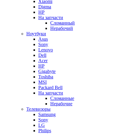
Xiaomi
Digma
HP
На запчасти
Сломанный
Нерабочий
Ноутбуки
Asus
Sony
Lenovo
Dell
Acer
HP
Gigabyte
Toshiba
MSI
Packard Bell
На запчасти
Сломанные
Нерабочие
Телевизоры
Samsung
Sony
LG
Philips