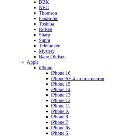
BBK
NEC
Thomson
Panasonic
Toshiba
Rolsen
Sharp
Supra
Telefunken
Mystery
Bang Olufsen
Apple
iPhone
iPhone 16
iPhone SE 4-го поколения
iPhone 15
iPhone 14
iPhone 13
iPhone 12
iPhone 11
iPhone X
iPhone 8
iPhone 7
iPhone 6s
iPhone 6