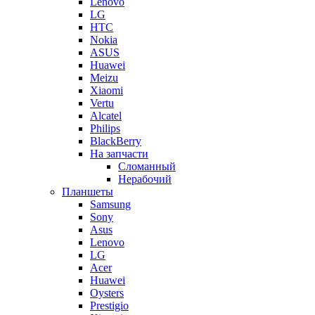
Lenovo
LG
HTC
Nokia
ASUS
Huawei
Meizu
Xiaomi
Vertu
Alcatel
Philips
BlackBerry
На запчасти
Сломанный
Нерабочий
Планшеты
Samsung
Sony
Asus
Lenovo
LG
Acer
Huawei
Oysters
Prestigio