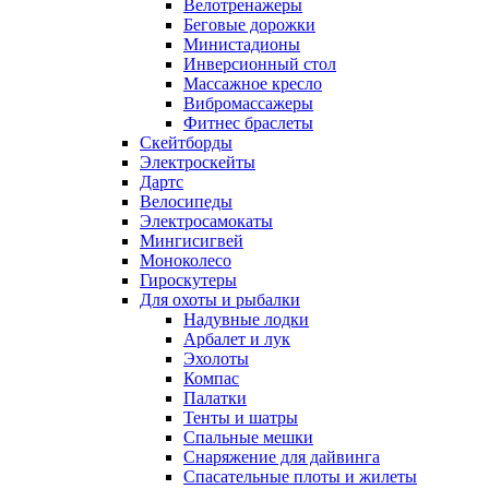
Велотренажеры
Беговые дорожки
Министадионы
Инверсионный стол
Массажное кресло
Вибромассажеры
Фитнес браслеты
Скейтборды
Электроскейты
Дартс
Велосипеды
Электросамокаты
Мингисигвей
Моноколесо
Гироскутеры
Для охоты и рыбалки
Надувные лодки
Арбалет и лук
Эхолоты
Компас
Палатки
Тенты и шатры
Спальные мешки
Снаряжение для дайвинга
Спасательные плоты и жилеты