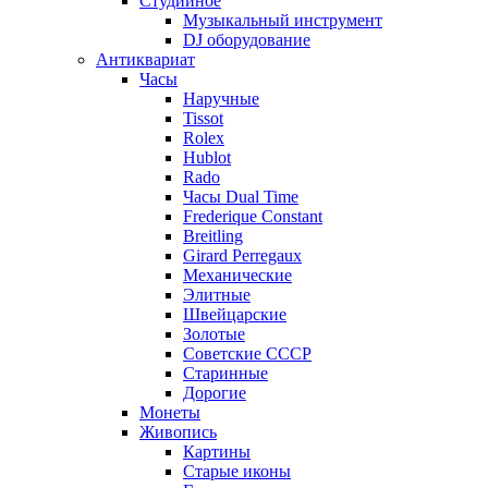
Студийное
Музыкальный инструмент
DJ оборудование
Антиквариат
Часы
Наручные
Tissot
Rolex
Hublot
Rado
Часы Dual Time
Frederique Constant
Breitling
Girard Perregaux
Механические
Элитные
Швейцарские
Золотые
Советские СССР
Старинные
Дорогие
Монеты
Живопись
Картины
Старые иконы