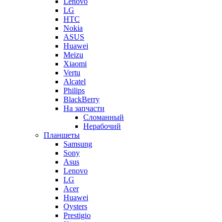
Lenovo
LG
HTC
Nokia
ASUS
Huawei
Meizu
Xiaomi
Vertu
Alcatel
Philips
BlackBerry
На запчасти
Сломанный
Нерабочий
Планшеты
Samsung
Sony
Asus
Lenovo
LG
Acer
Huawei
Oysters
Prestigio