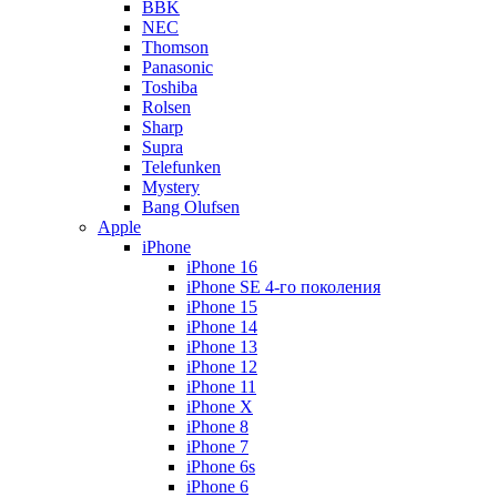
BBK
NEC
Thomson
Panasonic
Toshiba
Rolsen
Sharp
Supra
Telefunken
Mystery
Bang Olufsen
Apple
iPhone
iPhone 16
iPhone SE 4-го поколения
iPhone 15
iPhone 14
iPhone 13
iPhone 12
iPhone 11
iPhone X
iPhone 8
iPhone 7
iPhone 6s
iPhone 6