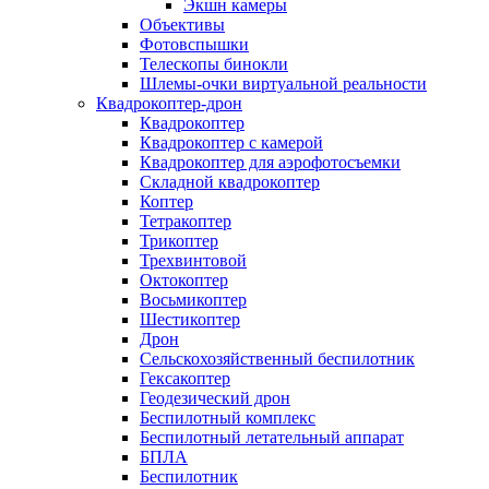
Экшн камеры
Объективы
Фотовспышки
Телескопы бинокли
Шлемы-очки виртуальной реальности
Квадрокоптер-дрон
Квадрокоптер
Квадрокоптер с камерой
Квадрокоптер для аэрофотосъемки
Складной квадрокоптер
Коптер
Тетракоптер
Трикоптер
Трехвинтовой
Октокоптер
Восьмикоптер
Шестикоптер
Дрон
Сельскохозяйственный беспилотник
Гексакоптер
Геодезический дрон
Беспилотный комплекс
Беспилотный летательный аппарат
БПЛА
Беспилотник