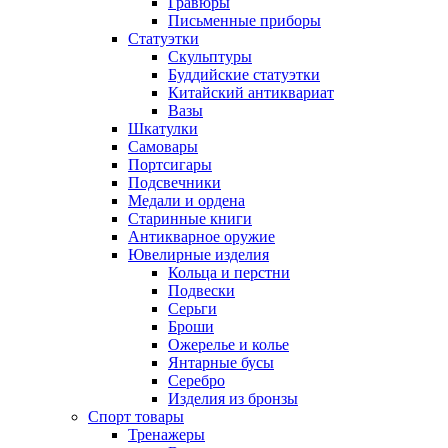
Гравюры
Письменные приборы
Статуэтки
Скульптуры
Буддийские статуэтки
Китайский антиквариат
Вазы
Шкатулки
Самовары
Портсигары
Подсвечники
Медали и ордена
Старинные книги
Антикварное оружие
Ювелирные изделия
Кольца и перстни
Подвески
Серьги
Броши
Ожерелье и колье
Янтарные бусы
Серебро
Изделия из бронзы
Спорт товары
Тренажеры