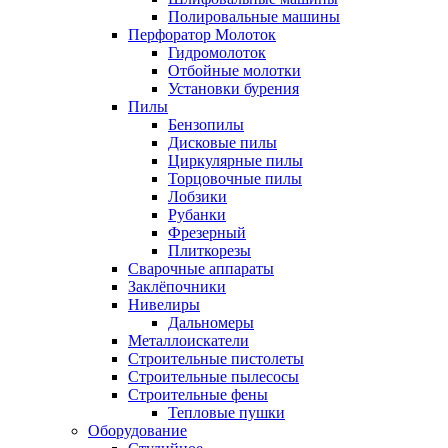
Полировальные машины
Перфоратор Молоток
Гидромолоток
Отбойные молотки
Установки бурения
Пилы
Бензопилы
Дисковые пилы
Циркулярные пилы
Торцовочные пилы
Лобзики
Рубанки
Фрезерный
Плиткорезы
Сварочные аппараты
Заклёпочники
Нивелиры
Дальномеры
Металлоискатели
Строительные пистолеты
Строительные пылесосы
Строительные фены
Тепловые пушки
Оборудование