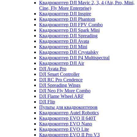
Квадрокоптер DJI Mavic 2, 3, 4 (Air, Pro, Mini,
Cine, Fly More Enterprise)
Квадрокоптер DJI Inspire
Квадрокоптер DJI Phantom
Квадрокоптер DJI FPV Combo
Квадрокоптер DJI Spark Mini
Квадрокоптер DJI Spreading
Квадрокоптер DJI Avata
Квадрокоптер DJI Mini
Квадрокоптер DJI Crystalsky
Квадрокоптер DJI P4 Multispectral
Квадрокоптер DJI Air
DJI Avata Pro
DJI Smart Controller
DJI RC Pro Cendence
DJI Spreading Wings
DJI Neo Fly More Combo
DJI Flame Wheel ARF
DJI Flip
Пульты для квадрокоптеров
Квадрокоптер Autel Robotics
Квадрокоптер EVO II 640T
Квадрокоптер EVO Nano
Квадрокоптер EVO Lite
Квадрокоптер EVO II Pro V3