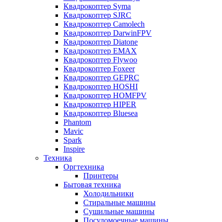
Квадрокоптер Syma
Квадрокоптер SJRC
Квадрокоптер Camolech
Квадрокоптер DarwinFPV
Квадрокоптер Diatone
Квадрокоптер EMAX
Квадрокоптер Flywoo
Квадрокоптер Foxeer
Квадрокоптер GEPRC
Квадрокоптер HOSHI
Квадрокоптер HOMFPV
Квадрокоптер HIPER
Квадрокоптер Bluesea
Phantom
Mavic
Spark
Inspire
Техника
Оргтехника
Принтеры
Бытовая техника
Холодильники
Стиральные машины
Сушильные машины
Посудомоечные машины