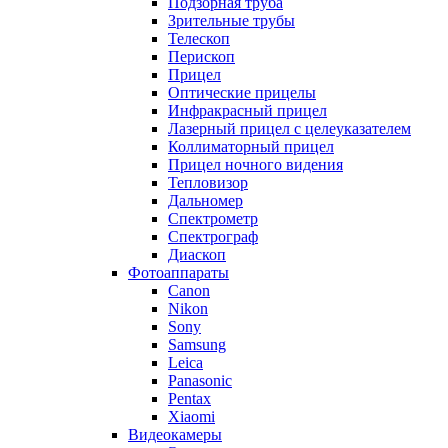
Подзорная труба
Зрительные трубы
Телескоп
Перископ
Прицел
Оптические прицелы
Инфракрасный прицел
Лазерный прицел с целеуказателем
Коллиматорный прицел
Прицел ночного видения
Тепловизор
Дальномер
Спектрометр
Спектрограф
Диаскоп
Фотоаппараты
Canon
Nikon
Sony
Samsung
Leica
Panasonic
Pentax
Xiaomi
Видеокамеры