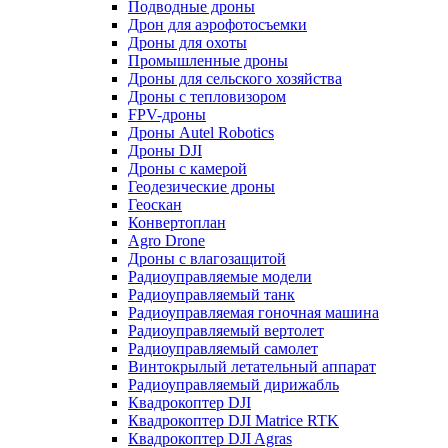
Подводные дроны
Дрон для аэрофотосъемки
Дроны для охоты
Промышленные дроны
Дроны для сельского хозяйства
Дроны с тепловизором
FPV-дроны
Дроны Autel Robotics
Дроны DJI
Дроны с камерой
Геодезические дроны
Геоскан
Конвертоплан
Agro Drone
Дроны с влагозащитой
Радиоуправляемые модели
Радиоуправляемый танк
Радиоуправляемая гоночная машина
Радиоуправляемый вертолет
Радиоуправляемый самолет
Винтокрылый летательный аппарат
Радиоуправляемый дирижабль
Квадрокоптер DJI
Квадрокоптер DJI Matrice RTK
Квадрокоптер DJI Agras