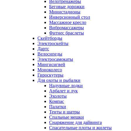
Велотренажеры
Беговые дорожки
Министадионы
Инверсионный стол
Массажное кресло
Вибромассажеры
Фитнес браслеты
Скейтборды
Электроскейты
Дартс
Велосипеды
Электросамокаты
Мингисигвей
Моноколесо
Гироскутеры
Для охоты и рыбалки
Надувные лодки
Арбалет и лук
Эхолоты
Компас
Палатки
Тенты и шатры
Спальные мешки
Снаряжение для дайвинга
Спасательные плоты и жилеты