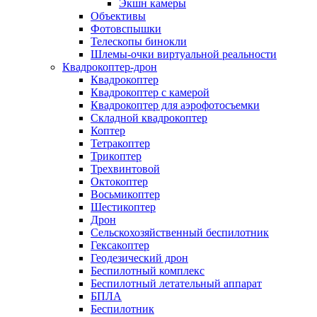
Экшн камеры
Объективы
Фотовспышки
Телескопы бинокли
Шлемы-очки виртуальной реальности
Квадрокоптер-дрон
Квадрокоптер
Квадрокоптер с камерой
Квадрокоптер для аэрофотосъемки
Складной квадрокоптер
Коптер
Тетракоптер
Трикоптер
Трехвинтовой
Октокоптер
Восьмикоптер
Шестикоптер
Дрон
Сельскохозяйственный беспилотник
Гексакоптер
Геодезический дрон
Беспилотный комплекс
Беспилотный летательный аппарат
БПЛА
Беспилотник