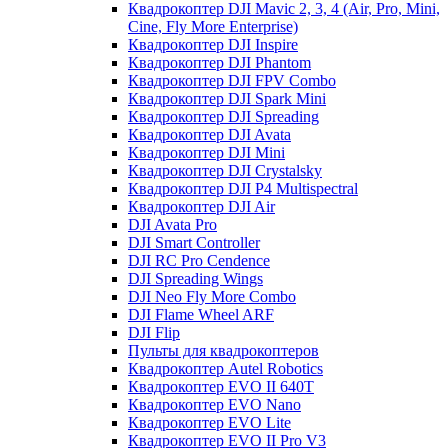
Квадрокоптер DJI Mavic 2, 3, 4 (Air, Pro, Mini,
Cine, Fly More Enterprise)
Квадрокоптер DJI Inspire
Квадрокоптер DJI Phantom
Квадрокоптер DJI FPV Combo
Квадрокоптер DJI Spark Mini
Квадрокоптер DJI Spreading
Квадрокоптер DJI Avata
Квадрокоптер DJI Mini
Квадрокоптер DJI Crystalsky
Квадрокоптер DJI P4 Multispectral
Квадрокоптер DJI Air
DJI Avata Pro
DJI Smart Controller
DJI RC Pro Cendence
DJI Spreading Wings
DJI Neo Fly More Combo
DJI Flame Wheel ARF
DJI Flip
Пульты для квадрокоптеров
Квадрокоптер Autel Robotics
Квадрокоптер EVO II 640T
Квадрокоптер EVO Nano
Квадрокоптер EVO Lite
Квадрокоптер EVO II Pro V3