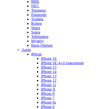
BBK
NEC
Thomson
Panasonic
Toshiba
Rolsen
Sharp
Supra
Telefunken
Mystery
Bang Olufsen
Apple
iPhone
iPhone 16
iPhone SE 4-го поколения
iPhone 15
iPhone 14
iPhone 13
iPhone 12
iPhone 11
iPhone X
iPhone 8
iPhone 7
iPhone 6s
iPhone 6