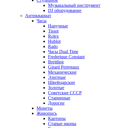
Студийное
Музыкальный инструмент
DJ оборудование
Антиквариат
Часы
Наручные
Tissot
Rolex
Hublot
Rado
Часы Dual Time
Frederique Constant
Breitling
Girard Perregaux
Механические
Элитные
Швейцарские
Золотые
Советские СССР
Старинные
Дорогие
Монеты
Живопись
Картины
Старые иконы