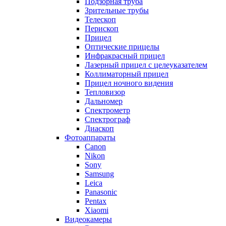
Подзорная труба
Зрительные трубы
Телескоп
Перископ
Прицел
Оптические прицелы
Инфракрасный прицел
Лазерный прицел с целеуказателем
Коллиматорный прицел
Прицел ночного видения
Тепловизор
Дальномер
Спектрометр
Спектрограф
Диаскоп
Фотоаппараты
Canon
Nikon
Sony
Samsung
Leica
Panasonic
Pentax
Xiaomi
Видеокамеры