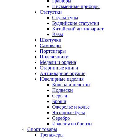
Гравюры
Письменные приборы
Статуэтки
Скульптуры
Буддийские статуэтки
Китайский антиквариат
Вазы
Шкатулки
Самовары
Портсигары
Подсвечники
Медали и ордена
Старинные книги
Антикварное оружие
Ювелирные изделия
Кольца и перстни
Подвески
Серьги
Броши
Ожерелье и колье
Янтарные бусы
Серебро
Изделия из бронзы
Спорт товары
Тренажеры