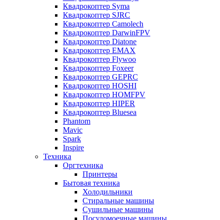
Квадрокоптер Syma
Квадрокоптер SJRC
Квадрокоптер Camolech
Квадрокоптер DarwinFPV
Квадрокоптер Diatone
Квадрокоптер EMAX
Квадрокоптер Flywoo
Квадрокоптер Foxeer
Квадрокоптер GEPRC
Квадрокоптер HOSHI
Квадрокоптер HOMFPV
Квадрокоптер HIPER
Квадрокоптер Bluesea
Phantom
Mavic
Spark
Inspire
Техника
Оргтехника
Принтеры
Бытовая техника
Холодильники
Стиральные машины
Сушильные машины
Посудомоечные машины