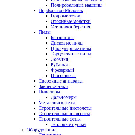
Полировальные машины
Перфоратор Молоток
Гидромолоток
Отбойные молотки
Установки бурения
Пилы
Бензопилы
Дисковые пилы
Циркулярные пилы
Торцовочные пилы
Лобзики
Рубанки
Фрезерный
Плиткорезы
Сварочные аппараты
Заклёпочники
Нивелиры
Дальномеры
Металлоискатели
Строительные пистолеты
Строительные пылесосы
Строительные фены
Тепловые пушки
Оборудование