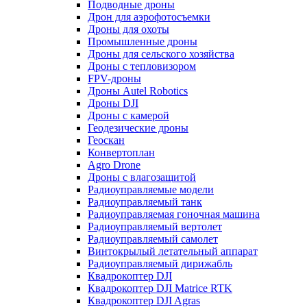
Подводные дроны
Дрон для аэрофотосъемки
Дроны для охоты
Промышленные дроны
Дроны для сельского хозяйства
Дроны с тепловизором
FPV-дроны
Дроны Autel Robotics
Дроны DJI
Дроны с камерой
Геодезические дроны
Геоскан
Конвертоплан
Agro Drone
Дроны с влагозащитой
Радиоуправляемые модели
Радиоуправляемый танк
Радиоуправляемая гоночная машина
Радиоуправляемый вертолет
Радиоуправляемый самолет
Винтокрылый летательный аппарат
Радиоуправляемый дирижабль
Квадрокоптер DJI
Квадрокоптер DJI Matrice RTK
Квадрокоптер DJI Agras