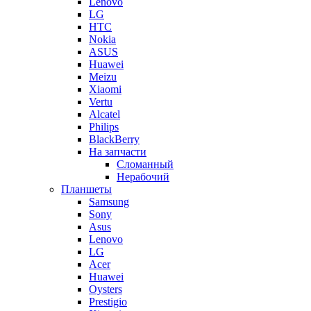
Lenovo
LG
HTC
Nokia
ASUS
Huawei
Meizu
Xiaomi
Vertu
Alcatel
Philips
BlackBerry
На запчасти
Сломанный
Нерабочий
Планшеты
Samsung
Sony
Asus
Lenovo
LG
Acer
Huawei
Oysters
Prestigio