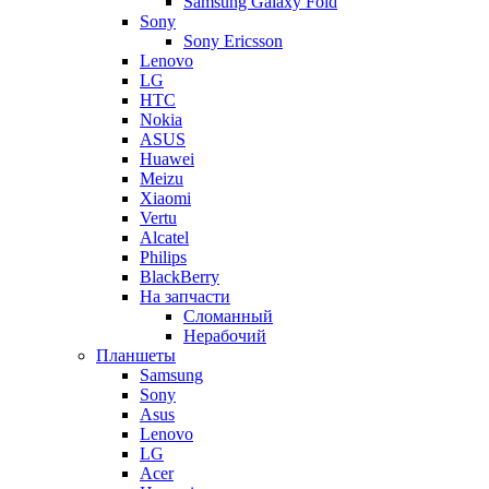
Samsung Galaxy Fold
Sony
Sony Ericsson
Lenovo
LG
HTC
Nokia
ASUS
Huawei
Meizu
Xiaomi
Vertu
Alcatel
Philips
BlackBerry
На запчасти
Сломанный
Нерабочий
Планшеты
Samsung
Sony
Asus
Lenovo
LG
Acer