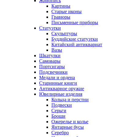
Живопись
Картины
Старые иконы
Гравюры
Письменные приборы
Статуэтки
Скульптуры
Буддийские статуэтки
Китайский антиквариат
Вазы
Шкатулки
Самовары
Портсигары
Подсвечники
Медали и ордена
Старинные книги
Антикварное оружие
Ювелирные изделия
Кольца и перстни
Подвески
Серьги
Броши
Ожерелье и колье
Янтарные бусы
Серебро