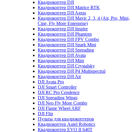
Квадрокоптер DJI
Квадрокоптер DJI Matrice RTK
Квадрокоптер DJI Agras
Квадрокоптер DJI Mavic 2, 3, 4 (Air, Pro, Mini,
Cine, Fly More Enterprise)
Квадрокоптер DJI Inspire
Квадрокоптер DJI Phantom
Квадрокоптер DJI FPV Combo
Квадрокоптер DJI Spark Mini
Квадрокоптер DJI Spreading
Квадрокоптер DJI Avata
Квадрокоптер DJI Mini
Квадрокоптер DJI Crystalsky
Квадрокоптер DJI P4 Multispectral
Квадрокоптер DJI Air
DJI Avata Pro
DJI Smart Controller
DJI RC Pro Cendence
DJI Spreading Wings
DJI Neo Fly More Combo
DJI Flame Wheel ARF
DJI Flip
Пульты для квадрокоптеров
Квадрокоптер Autel Robotics
Квадрокоптер EVO II 640T