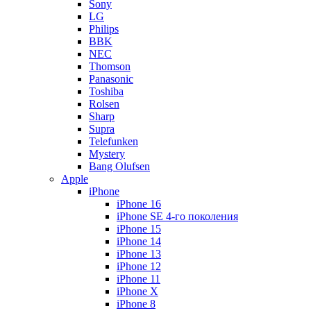
Sony
LG
Philips
BBK
NEC
Thomson
Panasonic
Toshiba
Rolsen
Sharp
Supra
Telefunken
Mystery
Bang Olufsen
Apple
iPhone
iPhone 16
iPhone SE 4-го поколения
iPhone 15
iPhone 14
iPhone 13
iPhone 12
iPhone 11
iPhone X
iPhone 8