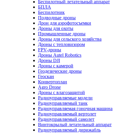
Беспилотный летательный аппарат
БПЛА
Беспилотник
Подводные дроны
Дрон для аэрофотосъемки
Дроны для охоты
Промышленные дроны
Дроны для сельского хозяйства
Дроны с тепловизором
FPV-дроны
Дроны Autel Robotics
Дроны DJI
Дроны с камерой
Геодезические дроны
Геоскан
Конвертоплан
Agro Drone
Дроны с влагозащитой
Радиоуправляемые модели
Радиоуправляемый танк
Радиоуправляемая гоночная машина
Радиоуправляемый вертолет
Радиоуправляемый самолет
Винтокрылый летательный аппарат
Радиоуправляемый дирижабль