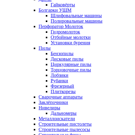
Гайковёрты
Болгарки УШМ
Шлифовальные машины
Полировальные машины
Перфоратор Молоток
Гидромолоток
Отбойные молотки
Установки бурения
Пилы
Бензопилы
Дисковые пилы
Циркулярные пилы
Торцовочные пилы
Лобзики
Рубанки
Фрезерный
Плиткорезы
Сварочные аппараты
Заклёпочники
Нивелиры
Дальномеры
Металлоискатели
Строительные пистолеты
Строительные пылесосы
Строительные фены