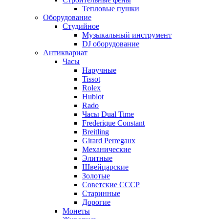
Тепловые пушки
Оборудование
Студийное
Музыкальный инструмент
DJ оборудование
Антиквариат
Часы
Наручные
Tissot
Rolex
Hublot
Rado
Часы Dual Time
Frederique Constant
Breitling
Girard Perregaux
Механические
Элитные
Швейцарские
Золотые
Советские СССР
Старинные
Дорогие
Монеты