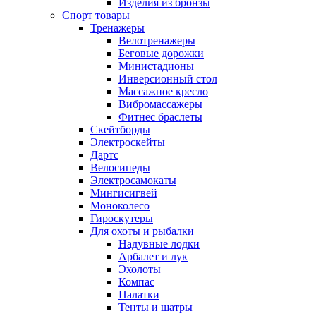
Изделия из бронзы
Спорт товары
Тренажеры
Велотренажеры
Беговые дорожки
Министадионы
Инверсионный стол
Массажное кресло
Вибромассажеры
Фитнес браслеты
Скейтборды
Электроскейты
Дартс
Велосипеды
Электросамокаты
Мингисигвей
Моноколесо
Гироскутеры
Для охоты и рыбалки
Надувные лодки
Арбалет и лук
Эхолоты
Компас
Палатки
Тенты и шатры