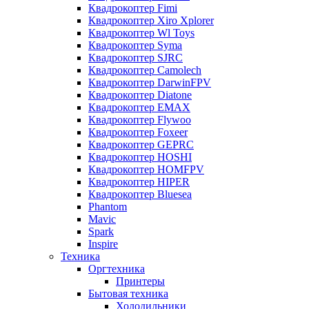
Квадрокоптер Fimi
Квадрокоптер Xiro Xplorer
Квадрокоптер Wl Toys
Квадрокоптер Syma
Квадрокоптер SJRC
Квадрокоптер Camolech
Квадрокоптер DarwinFPV
Квадрокоптер Diatone
Квадрокоптер EMAX
Квадрокоптер Flywoo
Квадрокоптер Foxeer
Квадрокоптер GEPRC
Квадрокоптер HOSHI
Квадрокоптер HOMFPV
Квадрокоптер HIPER
Квадрокоптер Bluesea
Phantom
Mavic
Spark
Inspire
Техника
Оргтехника
Принтеры
Бытовая техника
Холодильники