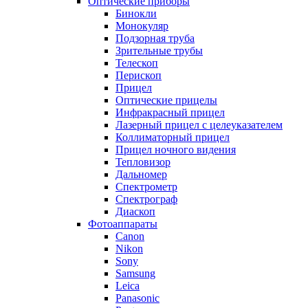
Оптические приборы
Бинокли
Монокуляр
Подзорная труба
Зрительные трубы
Телескоп
Перископ
Прицел
Оптические прицелы
Инфракрасный прицел
Лазерный прицел с целеуказателем
Коллиматорный прицел
Прицел ночного видения
Тепловизор
Дальномер
Спектрометр
Спектрограф
Диаскоп
Фотоаппараты
Canon
Nikon
Sony
Samsung
Leica
Panasonic