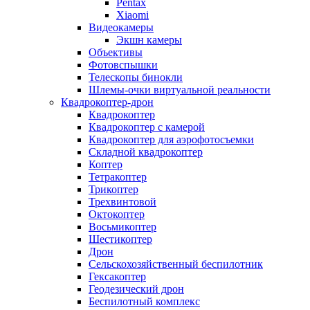
Pentax
Xiaomi
Видеокамеры
Экшн камеры
Объективы
Фотовспышки
Телескопы бинокли
Шлемы-очки виртуальной реальности
Квадрокоптер-дрон
Квадрокоптер
Квадрокоптер с камерой
Квадрокоптер для аэрофотосъемки
Складной квадрокоптер
Коптер
Тетракоптер
Трикоптер
Трехвинтовой
Октокоптер
Восьмикоптер
Шестикоптер
Дрон
Сельскохозяйственный беспилотник
Гексакоптер
Геодезический дрон
Беспилотный комплекс