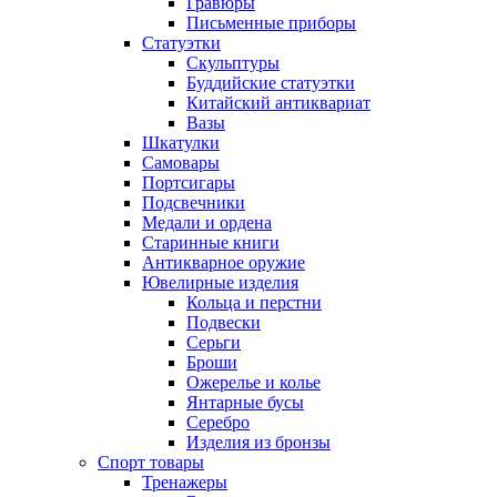
Гравюры
Письменные приборы
Статуэтки
Скульптуры
Буддийские статуэтки
Китайский антиквариат
Вазы
Шкатулки
Самовары
Портсигары
Подсвечники
Медали и ордена
Старинные книги
Антикварное оружие
Ювелирные изделия
Кольца и перстни
Подвески
Серьги
Броши
Ожерелье и колье
Янтарные бусы
Серебро
Изделия из бронзы
Спорт товары
Тренажеры