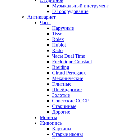
Студийное
Музыкальный инструмент
DJ оборудование
Антиквариат
Часы
Наручные
Tissot
Rolex
Hublot
Rado
Часы Dual Time
Frederique Constant
Breitling
Girard Perregaux
Механические
Элитные
Швейцарские
Золотые
Советские СССР
Старинные
Дорогие
Монеты
Живопись
Картины
Старые иконы