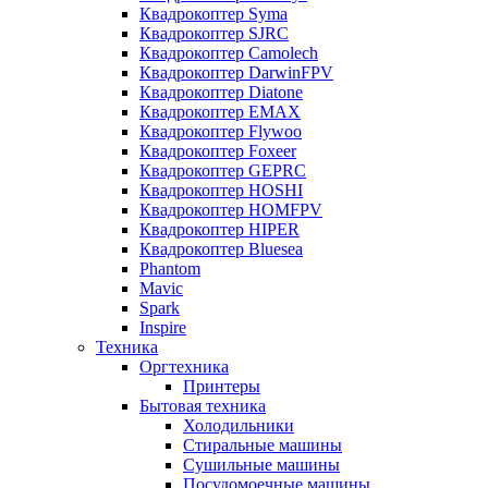
Квадрокоптер Syma
Квадрокоптер SJRC
Квадрокоптер Camolech
Квадрокоптер DarwinFPV
Квадрокоптер Diatone
Квадрокоптер EMAX
Квадрокоптер Flywoo
Квадрокоптер Foxeer
Квадрокоптер GEPRC
Квадрокоптер HOSHI
Квадрокоптер HOMFPV
Квадрокоптер HIPER
Квадрокоптер Bluesea
Phantom
Mavic
Spark
Inspire
Техника
Оргтехника
Принтеры
Бытовая техника
Холодильники
Стиральные машины
Сушильные машины
Посудомоечные машины