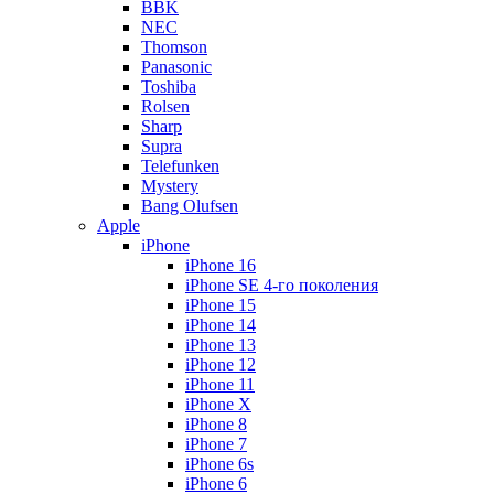
BBK
NEC
Thomson
Panasonic
Toshiba
Rolsen
Sharp
Supra
Telefunken
Mystery
Bang Olufsen
Apple
iPhone
iPhone 16
iPhone SE 4-го поколения
iPhone 15
iPhone 14
iPhone 13
iPhone 12
iPhone 11
iPhone X
iPhone 8
iPhone 7
iPhone 6s
iPhone 6