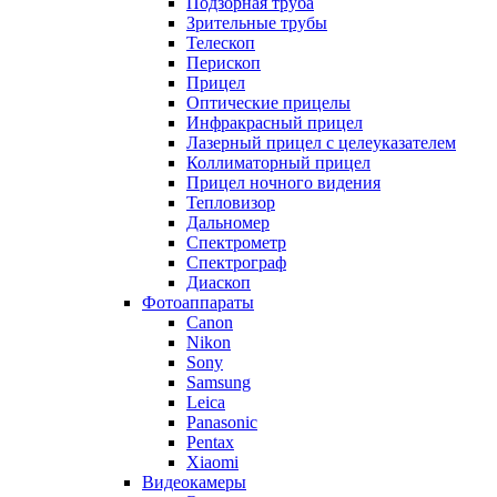
Подзорная труба
Зрительные трубы
Телескоп
Перископ
Прицел
Оптические прицелы
Инфракрасный прицел
Лазерный прицел с целеуказателем
Коллиматорный прицел
Прицел ночного видения
Тепловизор
Дальномер
Спектрометр
Спектрограф
Диаскоп
Фотоаппараты
Canon
Nikon
Sony
Samsung
Leica
Panasonic
Pentax
Xiaomi
Видеокамеры