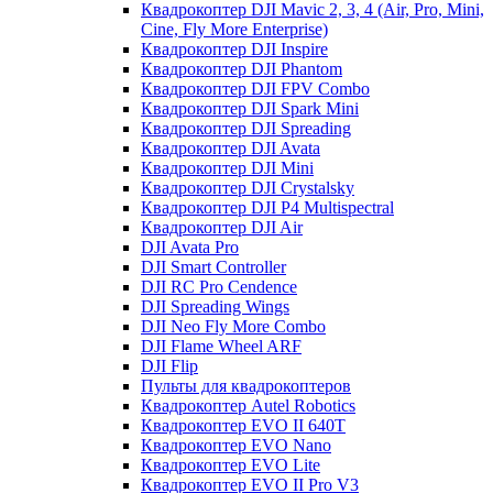
Квадрокоптер DJI Mavic 2, 3, 4 (Air, Pro, Mini,
Cine, Fly More Enterprise)
Квадрокоптер DJI Inspire
Квадрокоптер DJI Phantom
Квадрокоптер DJI FPV Combo
Квадрокоптер DJI Spark Mini
Квадрокоптер DJI Spreading
Квадрокоптер DJI Avata
Квадрокоптер DJI Mini
Квадрокоптер DJI Crystalsky
Квадрокоптер DJI P4 Multispectral
Квадрокоптер DJI Air
DJI Avata Pro
DJI Smart Controller
DJI RC Pro Cendence
DJI Spreading Wings
DJI Neo Fly More Combo
DJI Flame Wheel ARF
DJI Flip
Пульты для квадрокоптеров
Квадрокоптер Autel Robotics
Квадрокоптер EVO II 640T
Квадрокоптер EVO Nano
Квадрокоптер EVO Lite
Квадрокоптер EVO II Pro V3