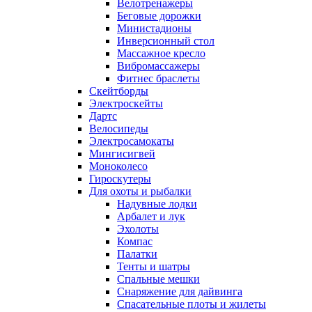
Велотренажеры
Беговые дорожки
Министадионы
Инверсионный стол
Массажное кресло
Вибромассажеры
Фитнес браслеты
Скейтборды
Электроскейты
Дартс
Велосипеды
Электросамокаты
Мингисигвей
Моноколесо
Гироскутеры
Для охоты и рыбалки
Надувные лодки
Арбалет и лук
Эхолоты
Компас
Палатки
Тенты и шатры
Спальные мешки
Снаряжение для дайвинга
Спасательные плоты и жилеты