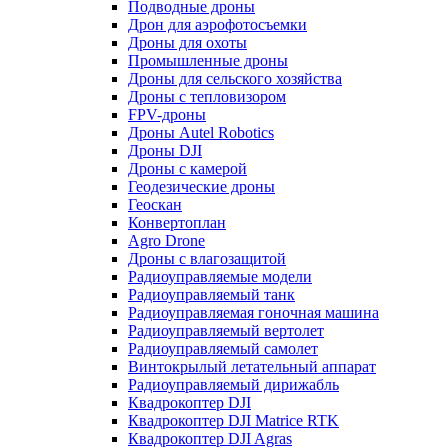
Подводные дроны
Дрон для аэрофотосъемки
Дроны для охоты
Промышленные дроны
Дроны для сельского хозяйства
Дроны с тепловизором
FPV-дроны
Дроны Autel Robotics
Дроны DJI
Дроны с камерой
Геодезические дроны
Геоскан
Конвертоплан
Agro Drone
Дроны с влагозащитой
Радиоуправляемые модели
Радиоуправляемый танк
Радиоуправляемая гоночная машина
Радиоуправляемый вертолет
Радиоуправляемый самолет
Винтокрылый летательный аппарат
Радиоуправляемый дирижабль
Квадрокоптер DJI
Квадрокоптер DJI Matrice RTK
Квадрокоптер DJI Agras