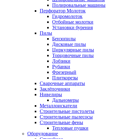
Полировальные машины
Перфоратор Молоток
Гидромолоток
Отбойные молотки
Установки бурения
Пилы
Бензопилы
Дисковые пилы
Циркулярные пилы
Торцовочные пилы
Лобзики
Рубанки
Фрезерный
Плиткорезы
Сварочные аппараты
Заклёпочники
Нивелиры
Дальномеры
Металлоискатели
Строительные пистолеты
Строительные пылесосы
Строительные фены
Тепловые пушки
Оборудование