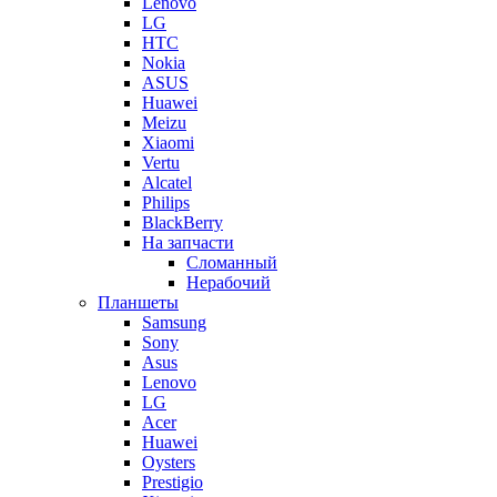
Lenovo
LG
HTC
Nokia
ASUS
Huawei
Meizu
Xiaomi
Vertu
Alcatel
Philips
BlackBerry
На запчасти
Сломанный
Нерабочий
Планшеты
Samsung
Sony
Asus
Lenovo
LG
Acer
Huawei
Oysters
Prestigio