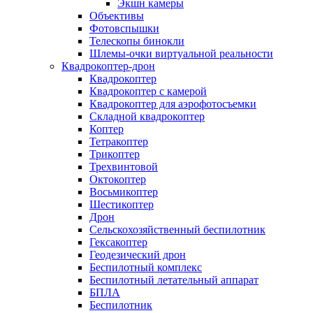
Экшн камеры
Объективы
Фотовспышки
Телескопы бинокли
Шлемы-очки виртуальной реальности
Квадрокоптер-дрон
Квадрокоптер
Квадрокоптер с камерой
Квадрокоптер для аэрофотосъемки
Складной квадрокоптер
Коптер
Тетракоптер
Трикоптер
Трехвинтовой
Октокоптер
Восьмикоптер
Шестикоптер
Дрон
Сельскохозяйственный беспилотник
Гексакоптер
Геодезический дрон
Беспилотный комплекс
Беспилотный летательный аппарат
БПЛА
Беспилотник