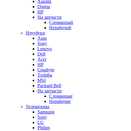
Xiaomi
Digma
HP
На запчасти
Сломанный
Нерабочий
Ноутбуки
Asus
Sony
Lenovo
Dell
Acer
HP
Gigabyte
Toshiba
MSI
Packard Bell
На запчасти
Сломанные
Нерабочие
Телевизоры
Samsung
Sony
LG
Philips