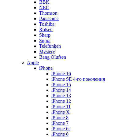
BBK
NEC
Thomson
Panasonic
Toshiba
Rolsen
Sharp
Supra
Telefunken
Mystery
Bang Olufsen
Apple
iPhone
iPhone 16
iPhone SE 4-го поколения
iPhone 15
iPhone 14
iPhone 13
iPhone 12
iPhone 11
iPhone X
iPhone 8
iPhone 7
iPhone 6s
iPhone 6