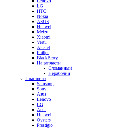
Lenovo
LG
HTC
Nokia
ASUS
Huawei
Meizu
Xiaomi
Vertu
Alcatel
Philips
BlackBerry
На запчасти
Сломанный
Нерабочий
Планшеты
Samsung
Sony
Asus
Lenovo
LG
Acer
Huawei
Oysters
Prestigio