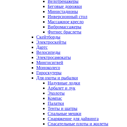
Велотренажеры
Беговые дорожки
Министадионы
Инверсионный стол
Массажное кресло
Вибромассажеры
Фитнес браслеты
Скейтборды
Электроскейты
Дартс
Велосипеды
Электросамокаты
Мингисигвей
Моноколесо
Гироскутеры
Для охоты и рыбалки
Надувные лодки
Арбалет и лук
Эхолоты
Компас
Палатки
Тенты и шатры
Спальные мешки
Снаряжение для дайвинга
Спасательные плоты и жилеты