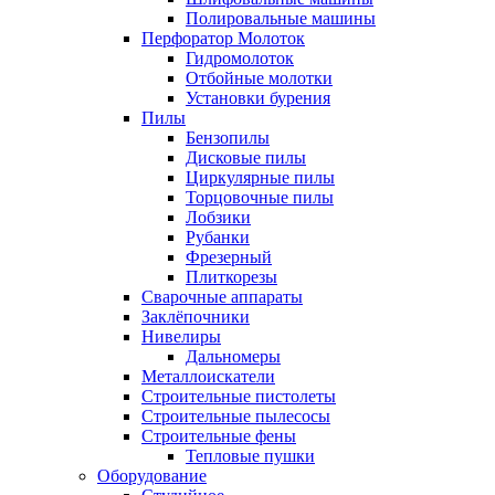
Полировальные машины
Перфоратор Молоток
Гидромолоток
Отбойные молотки
Установки бурения
Пилы
Бензопилы
Дисковые пилы
Циркулярные пилы
Торцовочные пилы
Лобзики
Рубанки
Фрезерный
Плиткорезы
Сварочные аппараты
Заклёпочники
Нивелиры
Дальномеры
Металлоискатели
Строительные пистолеты
Строительные пылесосы
Строительные фены
Тепловые пушки
Оборудование