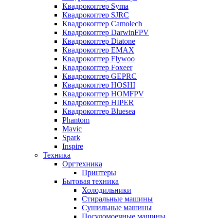
Квадрокоптер Syma
Квадрокоптер SJRC
Квадрокоптер Camolech
Квадрокоптер DarwinFPV
Квадрокоптер Diatone
Квадрокоптер EMAX
Квадрокоптер Flywoo
Квадрокоптер Foxeer
Квадрокоптер GEPRC
Квадрокоптер HOSHI
Квадрокоптер HOMFPV
Квадрокоптер HIPER
Квадрокоптер Bluesea
Phantom
Mavic
Spark
Inspire
Техника
Оргтехника
Принтеры
Бытовая техника
Холодильники
Стиральные машины
Сушильные машины
Посудомоечные машины