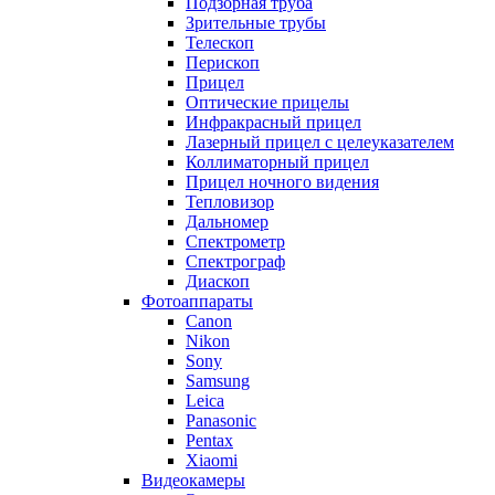
Подзорная труба
Зрительные трубы
Телескоп
Перископ
Прицел
Оптические прицелы
Инфракрасный прицел
Лазерный прицел с целеуказателем
Коллиматорный прицел
Прицел ночного видения
Тепловизор
Дальномер
Спектрометр
Спектрограф
Диаскоп
Фотоаппараты
Canon
Nikon
Sony
Samsung
Leica
Panasonic
Pentax
Xiaomi
Видеокамеры