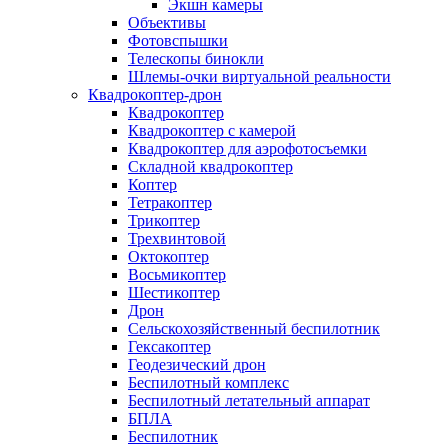
Экшн камеры
Объективы
Фотовспышки
Телескопы бинокли
Шлемы-очки виртуальной реальности
Квадрокоптер-дрон
Квадрокоптер
Квадрокоптер с камерой
Квадрокоптер для аэрофотосъемки
Складной квадрокоптер
Коптер
Тетракоптер
Трикоптер
Трехвинтовой
Октокоптер
Восьмикоптер
Шестикоптер
Дрон
Сельскохозяйственный беспилотник
Гексакоптер
Геодезический дрон
Беспилотный комплекс
Беспилотный летательный аппарат
БПЛА
Беспилотник