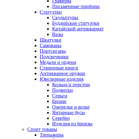
Гравюры
Письменные приборы
Статуэтки
Скульптуры
Буддийские статуэтки
Китайский антиквариат
Вазы
Шкатулки
Самовары
Портсигары
Подсвечники
Медали и ордена
Старинные книги
Антикварное оружие
Ювелирные изделия
Кольца и перстни
Подвески
Серьги
Броши
Ожерелье и колье
Янтарные бусы
Серебро
Изделия из бронзы
Спорт товары
Тренажеры