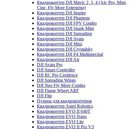
Квадрокоптер DJI Mavic 2, 3, 4 (Air, Pro, Mini,
Cine, Fly More Enterprise)
Квадрокоптер DJI Inspire
Квадрокоптер DJI Phantom
Квадрокоптер DJI FPV Combo
Квадрокоптер DJI Spark Mini
Квадрокоптер DJI Spreading
Квадрокоптер DJI Avata
Квадрокоптер DJI Mini
Квадрокоптер DJI Crystalsky
Квадрокоптер DJI P4 Multispectral
Квадрокоптер DJI Air
DJI Avata Pro
DJI Smart Controller
DJI RC Pro Cendence
DJI Spreading Wings
DJI Neo Fly More Combo
DJI Flame Wheel ARF
DJI Flip
Пульты для квадрокоптеров
Квадрокоптер Autel Robotics
Квадрокоптер EVO II 640T
Квадрокоптер EVO Nano
Квадрокоптер EVO Lite
Квадрокоптер EVO II Pro V3