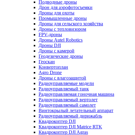
Подводные дроны
Дрон для аэрофотосъемки
Дроны для охоты
Промышленные дроны
Дроны для сельского хозяйства
Дроны с тепловизором
FPV-дроны
Дроны Autel Robotics
Дроны DJI
Дроны с камерой
Геодезические дроны
Геоскан
Конвертоплан
Agro Drone
Дроны с влагозащитой
Радиоуправляемые модели
Радиоуправляемый танк
Радиоуправляемая гоночная машина
Радиоуправляемый вертолет
Радиоуправляемый самолет
Винтокрылый летательный аппарат
Радиоуправляемый дирижабль
Квадрокоптер DJI
Квадрокоптер DJI Matrice RTK
Квадрокоптер DJI Agras