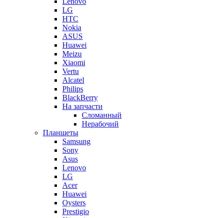
Lenovo
LG
HTC
Nokia
ASUS
Huawei
Meizu
Xiaomi
Vertu
Alcatel
Philips
BlackBerry
На запчасти
Сломанный
Нерабочий
Планшеты
Samsung
Sony
Asus
Lenovo
LG
Acer
Huawei
Oysters
Prestigio