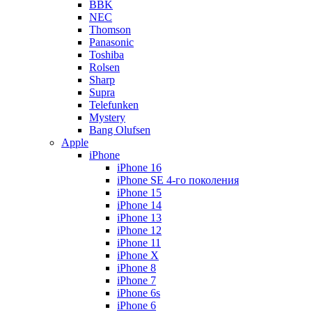
BBK
NEC
Thomson
Panasonic
Toshiba
Rolsen
Sharp
Supra
Telefunken
Mystery
Bang Olufsen
Apple
iPhone
iPhone 16
iPhone SE 4-го поколения
iPhone 15
iPhone 14
iPhone 13
iPhone 12
iPhone 11
iPhone X
iPhone 8
iPhone 7
iPhone 6s
iPhone 6