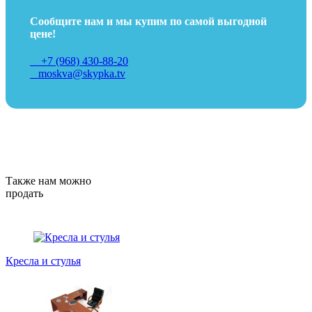
Сообщите нам и мы купим по самой выгодной
цене!
+7 (968) 430-88-20
moskva@skypka.tv
Также нам можно
продать
Кресла и стулья