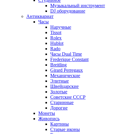
Студийное
Музыкальный инструмент
DJ оборудование
Антиквариат
Часы
Наручные
Tissot
Rolex
Hublot
Rado
Часы Dual Time
Frederique Constant
Breitling
Girard Perregaux
Механические
Элитные
Швейцарские
Золотые
Советские СССР
Старинные
Дорогие
Монеты
Живопись
Картины
Старые иконы