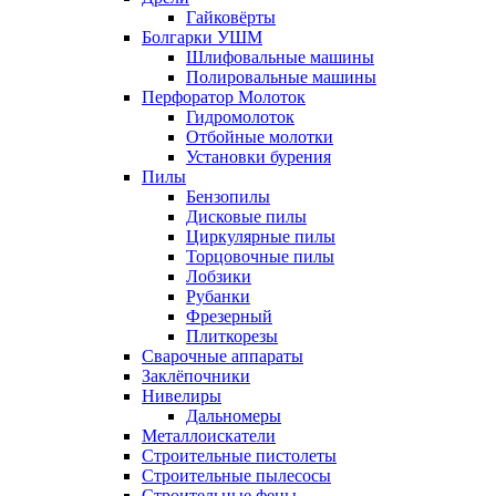
Гайковёрты
Болгарки УШМ
Шлифовальные машины
Полировальные машины
Перфоратор Молоток
Гидромолоток
Отбойные молотки
Установки бурения
Пилы
Бензопилы
Дисковые пилы
Циркулярные пилы
Торцовочные пилы
Лобзики
Рубанки
Фрезерный
Плиткорезы
Сварочные аппараты
Заклёпочники
Нивелиры
Дальномеры
Металлоискатели
Строительные пистолеты
Строительные пылесосы
Строительные фены