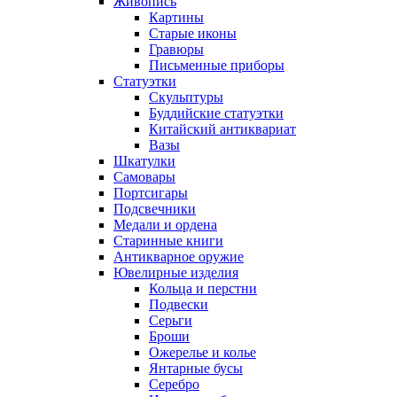
Живопись
Картины
Старые иконы
Гравюры
Письменные приборы
Статуэтки
Скульптуры
Буддийские статуэтки
Китайский антиквариат
Вазы
Шкатулки
Самовары
Портсигары
Подсвечники
Медали и ордена
Старинные книги
Антикварное оружие
Ювелирные изделия
Кольца и перстни
Подвески
Серьги
Броши
Ожерелье и колье
Янтарные бусы
Серебро