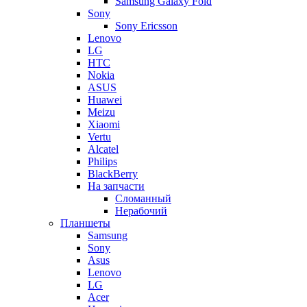
Samsung Galaxy Fold
Sony
Sony Ericsson
Lenovo
LG
HTC
Nokia
ASUS
Huawei
Meizu
Xiaomi
Vertu
Alcatel
Philips
BlackBerry
На запчасти
Сломанный
Нерабочий
Планшеты
Samsung
Sony
Asus
Lenovo
LG
Acer