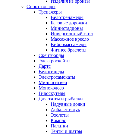
Изделия из бронзы
Спорт товары
Тренажеры
Велотренажеры
Беговые дорожки
Министадионы
Инверсионный стол
Массажное кресло
Вибромассажеры
Фитнес браслеты
Скейтборды
Электроскейты
Дартс
Велосипеды
Электросамокаты
Мингисигвей
Моноколесо
Гироскутеры
Для охоты и рыбалки
Надувные лодки
Арбалет и лук
Эхолоты
Компас
Палатки
Тенты и шатры