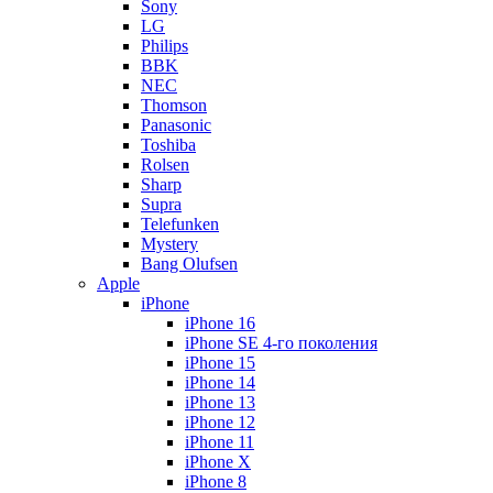
Sony
LG
Philips
BBK
NEC
Thomson
Panasonic
Toshiba
Rolsen
Sharp
Supra
Telefunken
Mystery
Bang Olufsen
Apple
iPhone
iPhone 16
iPhone SE 4-го поколения
iPhone 15
iPhone 14
iPhone 13
iPhone 12
iPhone 11
iPhone X
iPhone 8