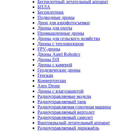
Беспилотный летательный аппарат
БПЛА
Беспилотник
Подводные дроны
Дрон для аэрофотосъемки
Дроны для охоты
Промышленные дроны
Дроны для сельского хозяйства
Дроны с тепловизором
FPV-дроны
Дроны Autel Robotics
Дроны DJI
Дроны с камерой
Геодезические дроны
Геоскан
Конвертоплан
Agro Drone
Дроны с влагозащитой
Радиоуправляемые модели
Радиоуправляемый танк
Радиоуправляемая гоночная машина
Радиоуправляемый вертолет
Радиоуправляемый самолет
Винтокрылый летательный аппарат
Радиоуправляемый дирижабль