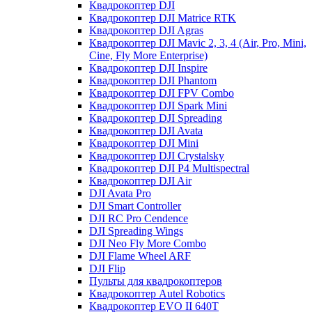
Квадрокоптер DJI
Квадрокоптер DJI Matrice RTK
Квадрокоптер DJI Agras
Квадрокоптер DJI Mavic 2, 3, 4 (Air, Pro, Mini,
Cine, Fly More Enterprise)
Квадрокоптер DJI Inspire
Квадрокоптер DJI Phantom
Квадрокоптер DJI FPV Combo
Квадрокоптер DJI Spark Mini
Квадрокоптер DJI Spreading
Квадрокоптер DJI Avata
Квадрокоптер DJI Mini
Квадрокоптер DJI Crystalsky
Квадрокоптер DJI P4 Multispectral
Квадрокоптер DJI Air
DJI Avata Pro
DJI Smart Controller
DJI RC Pro Cendence
DJI Spreading Wings
DJI Neo Fly More Combo
DJI Flame Wheel ARF
DJI Flip
Пульты для квадрокоптеров
Квадрокоптер Autel Robotics
Квадрокоптер EVO II 640T