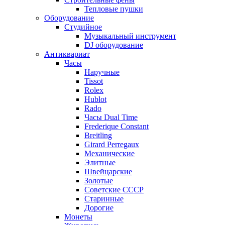
Тепловые пушки
Оборудование
Студийное
Музыкальный инструмент
DJ оборудование
Антиквариат
Часы
Наручные
Tissot
Rolex
Hublot
Rado
Часы Dual Time
Frederique Constant
Breitling
Girard Perregaux
Механические
Элитные
Швейцарские
Золотые
Советские СССР
Старинные
Дорогие
Монеты