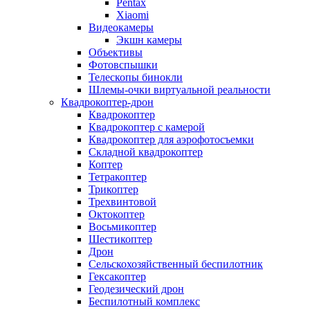
Pentax
Xiaomi
Видеокамеры
Экшн камеры
Объективы
Фотовспышки
Телескопы бинокли
Шлемы-очки виртуальной реальности
Квадрокоптер-дрон
Квадрокоптер
Квадрокоптер с камерой
Квадрокоптер для аэрофотосъемки
Складной квадрокоптер
Коптер
Тетракоптер
Трикоптер
Трехвинтовой
Октокоптер
Восьмикоптер
Шестикоптер
Дрон
Сельскохозяйственный беспилотник
Гексакоптер
Геодезический дрон
Беспилотный комплекс