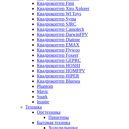
Квадрокоптер Fimi
Квадрокоптер Xiro Xplorer
Квадрокоптер Wl Toys
Квадрокоптер Syma
Квадрокоптер SJRC
Квадрокоптер Camolech
Квадрокоптер DarwinFPV
Квадрокоптер Diatone
Квадрокоптер EMAX
Квадрокоптер Flywoo
Квадрокоптер Foxeer
Квадрокоптер GEPRC
Квадрокоптер HOSHI
Квадрокоптер HOMFPV
Квадрокоптер HIPER
Квадрокоптер Bluesea
Phantom
Mavic
Spark
Inspire
Техника
Оргтехника
Принтеры
Бытовая техника
Холодильники