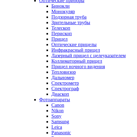
Оптические приборы
Бинокли
Монокуляр
Подзорная труба
Зрительные трубы
Телескоп
Перископ
Прицел
Оптические прицелы
Инфракрасный прицел
Лазерный прицел с целеуказателем
Коллиматорный прицел
Прицел ночного видения
Тепловизор
Дальномер
Спектрометр
Спектрограф
Диаскоп
Фотоаппараты
Canon
Nikon
Sony
Samsung
Leica
Panasonic