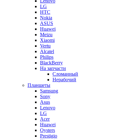
Lenovo
LG
HTC
Nokia
ASUS
Huawei
Meizu
Xiaomi
Vertu
Alcatel
Philips
BlackBerry
На запчасти
Сломанный
Нерабочий
Планшеты
Samsung
Sony
Asus
Lenovo
LG
Acer
Huawei
Oysters
Prestigio