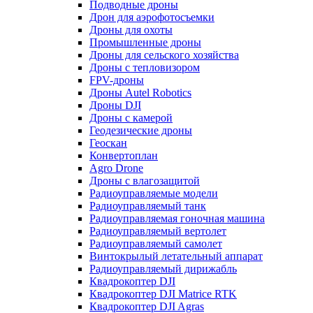
Подводные дроны
Дрон для аэрофотосъемки
Дроны для охоты
Промышленные дроны
Дроны для сельского хозяйства
Дроны с тепловизором
FPV-дроны
Дроны Autel Robotics
Дроны DJI
Дроны с камерой
Геодезические дроны
Геоскан
Конвертоплан
Agro Drone
Дроны с влагозащитой
Радиоуправляемые модели
Радиоуправляемый танк
Радиоуправляемая гоночная машина
Радиоуправляемый вертолет
Радиоуправляемый самолет
Винтокрылый летательный аппарат
Радиоуправляемый дирижабль
Квадрокоптер DJI
Квадрокоптер DJI Matrice RTK
Квадрокоптер DJI Agras