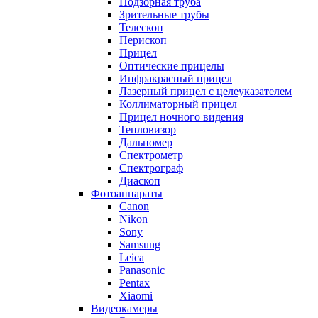
Подзорная труба
Зрительные трубы
Телескоп
Перископ
Прицел
Оптические прицелы
Инфракрасный прицел
Лазерный прицел с целеуказателем
Коллиматорный прицел
Прицел ночного видения
Тепловизор
Дальномер
Спектрометр
Спектрограф
Диаскоп
Фотоаппараты
Canon
Nikon
Sony
Samsung
Leica
Panasonic
Pentax
Xiaomi
Видеокамеры