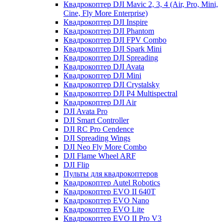
Квадрокоптер DJI Mavic 2, 3, 4 (Air, Pro, Mini,
Cine, Fly More Enterprise)
Квадрокоптер DJI Inspire
Квадрокоптер DJI Phantom
Квадрокоптер DJI FPV Combo
Квадрокоптер DJI Spark Mini
Квадрокоптер DJI Spreading
Квадрокоптер DJI Avata
Квадрокоптер DJI Mini
Квадрокоптер DJI Crystalsky
Квадрокоптер DJI P4 Multispectral
Квадрокоптер DJI Air
DJI Avata Pro
DJI Smart Controller
DJI RC Pro Cendence
DJI Spreading Wings
DJI Neo Fly More Combo
DJI Flame Wheel ARF
DJI Flip
Пульты для квадрокоптеров
Квадрокоптер Autel Robotics
Квадрокоптер EVO II 640T
Квадрокоптер EVO Nano
Квадрокоптер EVO Lite
Квадрокоптер EVO II Pro V3