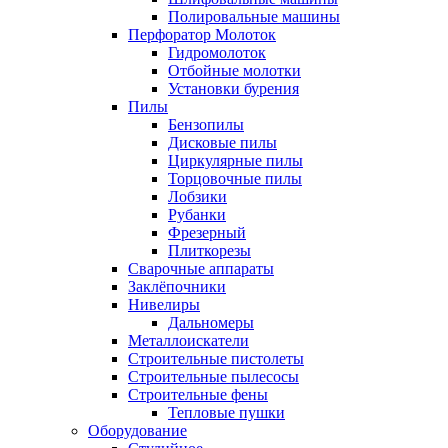
Полировальные машины
Перфоратор Молоток
Гидромолоток
Отбойные молотки
Установки бурения
Пилы
Бензопилы
Дисковые пилы
Циркулярные пилы
Торцовочные пилы
Лобзики
Рубанки
Фрезерный
Плиткорезы
Сварочные аппараты
Заклёпочники
Нивелиры
Дальномеры
Металлоискатели
Строительные пистолеты
Строительные пылесосы
Строительные фены
Тепловые пушки
Оборудование