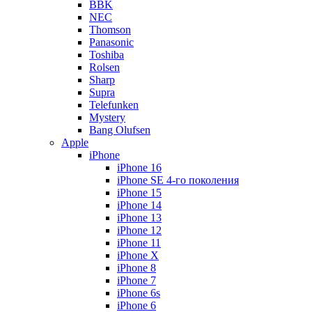
BBK
NEC
Thomson
Panasonic
Toshiba
Rolsen
Sharp
Supra
Telefunken
Mystery
Bang Olufsen
Apple
iPhone
iPhone 16
iPhone SE 4-го поколения
iPhone 15
iPhone 14
iPhone 13
iPhone 12
iPhone 11
iPhone X
iPhone 8
iPhone 7
iPhone 6s
iPhone 6