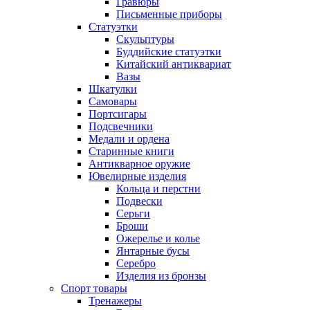
Гравюры
Письменные приборы
Статуэтки
Скульптуры
Буддийские статуэтки
Китайский антиквариат
Вазы
Шкатулки
Самовары
Портсигары
Подсвечники
Медали и ордена
Старинные книги
Антикварное оружие
Ювелирные изделия
Кольца и перстни
Подвески
Серьги
Броши
Ожерелье и колье
Янтарные бусы
Серебро
Изделия из бронзы
Спорт товары
Тренажеры