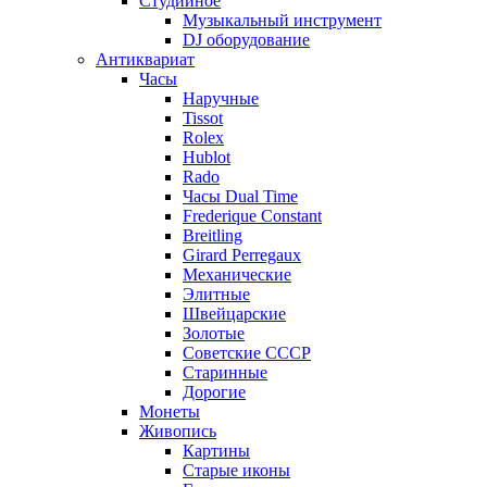
Студийное
Музыкальный инструмент
DJ оборудование
Антиквариат
Часы
Наручные
Tissot
Rolex
Hublot
Rado
Часы Dual Time
Frederique Constant
Breitling
Girard Perregaux
Механические
Элитные
Швейцарские
Золотые
Советские СССР
Старинные
Дорогие
Монеты
Живопись
Картины
Старые иконы