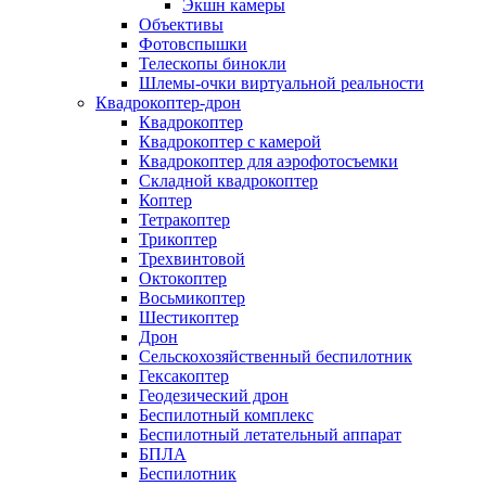
Экшн камеры
Объективы
Фотовспышки
Телескопы бинокли
Шлемы-очки виртуальной реальности
Квадрокоптер-дрон
Квадрокоптер
Квадрокоптер с камерой
Квадрокоптер для аэрофотосъемки
Складной квадрокоптер
Коптер
Тетракоптер
Трикоптер
Трехвинтовой
Октокоптер
Восьмикоптер
Шестикоптер
Дрон
Сельскохозяйственный беспилотник
Гексакоптер
Геодезический дрон
Беспилотный комплекс
Беспилотный летательный аппарат
БПЛА
Беспилотник