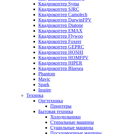
Квадрокоптер Syma
Квадрокоптер SJRC
Квадрокоптер Camolech
Квадрокоптер DarwinFPV
Квадрокоптер Diatone
Квадрокоптер EMAX
Квадрокоптер Flywoo
Квадрокоптер Foxeer
Квадрокоптер GEPRC
Квадрокоптер HOSHI
Квадрокоптер HOMFPV
Квадрокоптер HIPER
Квадрокоптер Bluesea
Phantom
Mavic
Spark
Inspire
Техника
Оргтехника
Принтеры
Бытовая техника
Холодильники
Стиральные машины
Сушильные машины
Посудомоечные машины