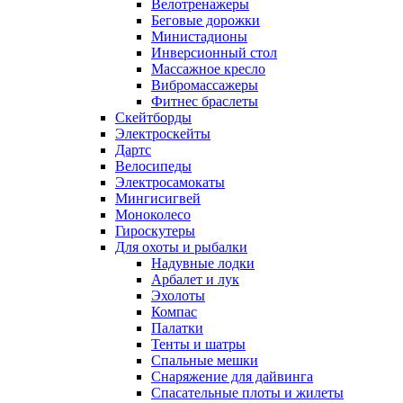
Велотренажеры
Беговые дорожки
Министадионы
Инверсионный стол
Массажное кресло
Вибромассажеры
Фитнес браслеты
Скейтборды
Электроскейты
Дартс
Велосипеды
Электросамокаты
Мингисигвей
Моноколесо
Гироскутеры
Для охоты и рыбалки
Надувные лодки
Арбалет и лук
Эхолоты
Компас
Палатки
Тенты и шатры
Спальные мешки
Снаряжение для дайвинга
Спасательные плоты и жилеты