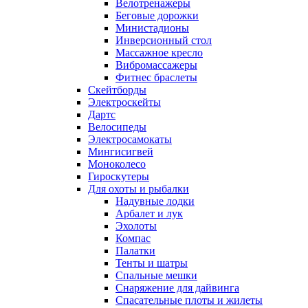
Велотренажеры
Беговые дорожки
Министадионы
Инверсионный стол
Массажное кресло
Вибромассажеры
Фитнес браслеты
Скейтборды
Электроскейты
Дартс
Велосипеды
Электросамокаты
Мингисигвей
Моноколесо
Гироскутеры
Для охоты и рыбалки
Надувные лодки
Арбалет и лук
Эхолоты
Компас
Палатки
Тенты и шатры
Спальные мешки
Снаряжение для дайвинга
Спасательные плоты и жилеты