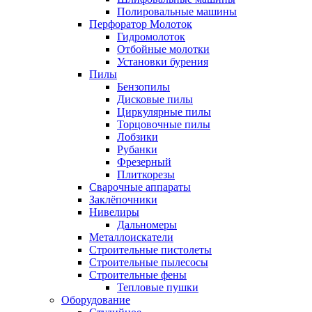
Полировальные машины
Перфоратор Молоток
Гидромолоток
Отбойные молотки
Установки бурения
Пилы
Бензопилы
Дисковые пилы
Циркулярные пилы
Торцовочные пилы
Лобзики
Рубанки
Фрезерный
Плиткорезы
Сварочные аппараты
Заклёпочники
Нивелиры
Дальномеры
Металлоискатели
Строительные пистолеты
Строительные пылесосы
Строительные фены
Тепловые пушки
Оборудование