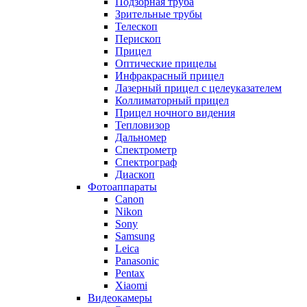
Подзорная труба
Зрительные трубы
Телескоп
Перископ
Прицел
Оптические прицелы
Инфракрасный прицел
Лазерный прицел с целеуказателем
Коллиматорный прицел
Прицел ночного видения
Тепловизор
Дальномер
Спектрометр
Спектрограф
Диаскоп
Фотоаппараты
Canon
Nikon
Sony
Samsung
Leica
Panasonic
Pentax
Xiaomi
Видеокамеры