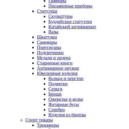
Гравюры
Письменные приборы
Статуэтки
Скульптуры
Буддийские статуэтки
Китайский антиквариат
Вазы
Шкатулки
Самовары
Портсигары
Подсвечники
Медали и ордена
Старинные книги
Антикварное оружие
Ювелирные изделия
Кольца и перстни
Подвески
Серьги
Броши
Ожерелье и колье
Янтарные бусы
Серебро
Изделия из бронзы
Спорт товары
Тренажеры