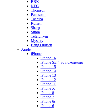
BBK
NEC
Thomson
Panasonic
Toshiba
Rolsen
Sharp
Supra
Telefunken
Mystery
Bang Olufsen
Apple
iPhone
iPhone 16
iPhone SE 4-го поколения
iPhone 15
iPhone 14
iPhone 13
iPhone 12
iPhone 11
iPhone X
iPhone 8
iPhone 7
iPhone 6s
iPhone 6