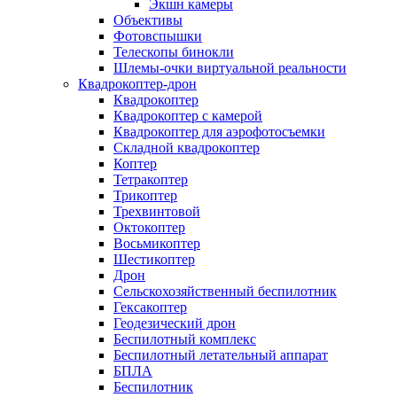
Экшн камеры
Объективы
Фотовспышки
Телескопы бинокли
Шлемы-очки виртуальной реальности
Квадрокоптер-дрон
Квадрокоптер
Квадрокоптер с камерой
Квадрокоптер для аэрофотосъемки
Складной квадрокоптер
Коптер
Тетракоптер
Трикоптер
Трехвинтовой
Октокоптер
Восьмикоптер
Шестикоптер
Дрон
Сельскохозяйственный беспилотник
Гексакоптер
Геодезический дрон
Беспилотный комплекс
Беспилотный летательный аппарат
БПЛА
Беспилотник