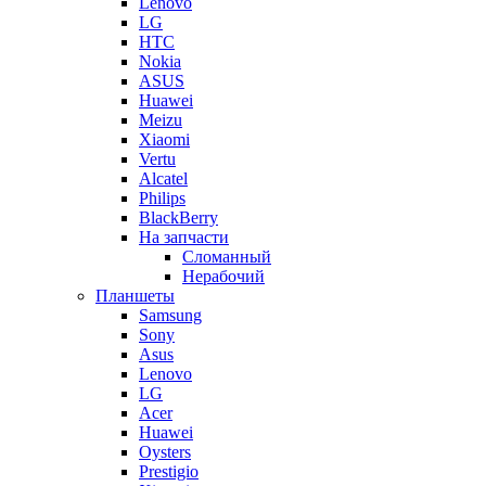
Lenovo
LG
HTC
Nokia
ASUS
Huawei
Meizu
Xiaomi
Vertu
Alcatel
Philips
BlackBerry
На запчасти
Сломанный
Нерабочий
Планшеты
Samsung
Sony
Asus
Lenovo
LG
Acer
Huawei
Oysters
Prestigio