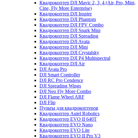
Квадрокоптер DJI Mavic 2, 3, 4 (Air, Pro, Mini,
Cine, Fly More Enterprise)
Квадрокоптер DJI Inspire
Квадрокоптер DJI Phantom
Квадрокоптер DJI FPV Combo
Квадрокоптер DJI Spark Mini
Квадрокоптер DJI Spreading
Квадрокоптер DJI Avata
Квадрокоптер DJI Mini
Квадрокоптер DJI Crystalsky
Квадрокоптер DJI P4 Multispectral
Квадрокоптер DJI Air
DJI Avata Pro
DJI Smart Controller
DJI RC Pro Cendence
DJI Spreading Wings
DJI Neo Fly More Combo
DJI Flame Wheel ARF
DJI Flip
Пульты для квадрокоптеров
Квадрокоптер Autel Robotics
Квадрокоптер EVO II 640T
Квадрокоптер EVO Nano
Квадрокоптер EVO Lite
Квадрокоптер EVO II Pro V3