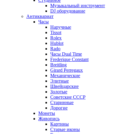
Студийное
Музыкальный инструмент
DJ оборудование
Антиквариат
Часы
Наручные
Tissot
Rolex
Hublot
Rado
Часы Dual Time
Frederique Constant
Breitling
Girard Perregaux
Механические
Элитные
Швейцарские
Золотые
Советские СССР
Старинные
Дорогие
Монеты
Живопись
Картины
Старые иконы