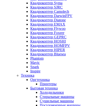
Квадрокоптер Syma
Квадрокоптер SJRC
Квадрокоптер Camolech
Квадрокоптер DarwinFPV
Квадрокоптер Diatone
Квадрокоптер EMAX
Квадрокоптер Flywoo
Квадрокоптер Foxeer
Квадрокоптер GEPRC
Квадрокоптер HOSHI
Квадрокоптер HOMFPV
Квадрокоптер HIPER
Квадрокоптер Bluesea
Phantom
Mavic
Spark
Inspire
Техника
Оргтехника
Принтеры
Бытовая техника
Холодильники
Стиральные машины
Сушильные машины
Посудомоечные машины