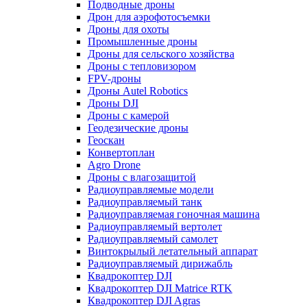
Подводные дроны
Дрон для аэрофотосъемки
Дроны для охоты
Промышленные дроны
Дроны для сельского хозяйства
Дроны с тепловизором
FPV-дроны
Дроны Autel Robotics
Дроны DJI
Дроны с камерой
Геодезические дроны
Геоскан
Конвертоплан
Agro Drone
Дроны с влагозащитой
Радиоуправляемые модели
Радиоуправляемый танк
Радиоуправляемая гоночная машина
Радиоуправляемый вертолет
Радиоуправляемый самолет
Винтокрылый летательный аппарат
Радиоуправляемый дирижабль
Квадрокоптер DJI
Квадрокоптер DJI Matrice RTK
Квадрокоптер DJI Agras