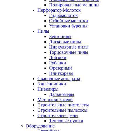
Полировальные машины
Перфоратор Молоток
Гидромолоток
Отбойные молотки
Установки бурения
Пилы
Бензопилы
Дисковые пилы
Циркулярные пилы
Торцовочные пилы
Лобзики
Рубанки
Фрезерный
Плиткорезы
Сварочные аппараты
Заклёпочники
Нивелиры
Дальномеры
Металлоискатели
Строительные пистолеты
Строительные пылесосы
Строительные фены
Тепловые пушки
Оборудование