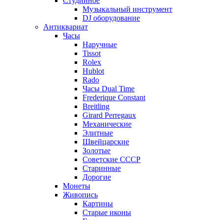
Студийное
Музыкальный инструмент
DJ оборудование
Антиквариат
Часы
Наручные
Tissot
Rolex
Hublot
Rado
Часы Dual Time
Frederique Constant
Breitling
Girard Perregaux
Механические
Элитные
Швейцарские
Золотые
Советские СССР
Старинные
Дорогие
Монеты
Живопись
Картины
Старые иконы