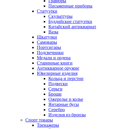
Гравюры
Письменные приборы
Статуэтки
Скульптуры
Буддийские статуэтки
Китайский антиквариат
Вазы
Шкатулки
Самовары
Портсигары
Подсвечники
Медали и ордена
Старинные книги
Антикварное оружие
Ювелирные изделия
Кольца и перстни
Подвески
Серьги
Броши
Ожерелье и колье
Янтарные бусы
Серебро
Изделия из бронзы
Спорт товары
Тренажеры