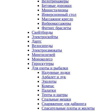
Велотренажеры
Беговые дорожки
Министадионы
Инверсионный стол
Массажное кресло
Вибромассажеры
Фитнес браслеты
Скейтборды
Электроскейты
Дартс
Велосипеды
Электросамокаты
Мингисигвей
Моноколесо
Гироскутеры
Для охоты и рыбалки
Надувные лодки
Арбалет и лук
Эхолоты
Компас
Палатки
Тенты и шатры
Спальные мешки
Снаряжение для дайвинга
Спасательные плоты и жилеты