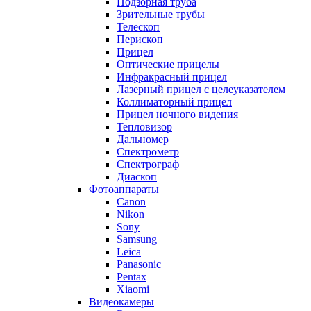
Подзорная труба
Зрительные трубы
Телескоп
Перископ
Прицел
Оптические прицелы
Инфракрасный прицел
Лазерный прицел с целеуказателем
Коллиматорный прицел
Прицел ночного видения
Тепловизор
Дальномер
Спектрометр
Спектрограф
Диаскоп
Фотоаппараты
Canon
Nikon
Sony
Samsung
Leica
Panasonic
Pentax
Xiaomi
Видеокамеры