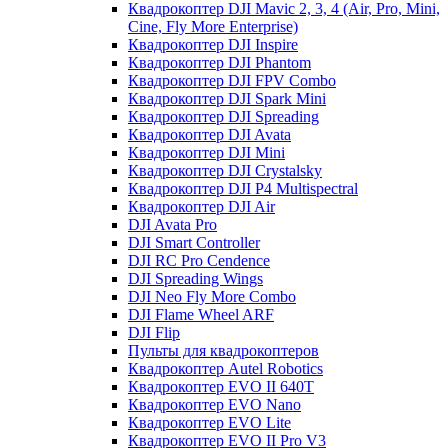
Квадрокоптер DJI Mavic 2, 3, 4 (Air, Pro, Mini,
Cine, Fly More Enterprise)
Квадрокоптер DJI Inspire
Квадрокоптер DJI Phantom
Квадрокоптер DJI FPV Combo
Квадрокоптер DJI Spark Mini
Квадрокоптер DJI Spreading
Квадрокоптер DJI Avata
Квадрокоптер DJI Mini
Квадрокоптер DJI Crystalsky
Квадрокоптер DJI P4 Multispectral
Квадрокоптер DJI Air
DJI Avata Pro
DJI Smart Controller
DJI RC Pro Cendence
DJI Spreading Wings
DJI Neo Fly More Combo
DJI Flame Wheel ARF
DJI Flip
Пульты для квадрокоптеров
Квадрокоптер Autel Robotics
Квадрокоптер EVO II 640T
Квадрокоптер EVO Nano
Квадрокоптер EVO Lite
Квадрокоптер EVO II Pro V3