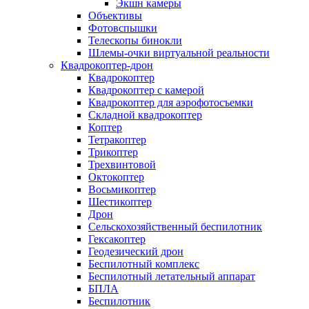
Экшн камеры
Объективы
Фотовспышки
Телескопы бинокли
Шлемы-очки виртуальной реальности
Квадрокоптер-дрон
Квадрокоптер
Квадрокоптер с камерой
Квадрокоптер для аэрофотосъемки
Складной квадрокоптер
Коптер
Тетракоптер
Трикоптер
Трехвинтовой
Октокоптер
Восьмикоптер
Шестикоптер
Дрон
Сельскохозяйственный беспилотник
Гексакоптер
Геодезический дрон
Беспилотный комплекс
Беспилотный летательный аппарат
БПЛА
Беспилотник