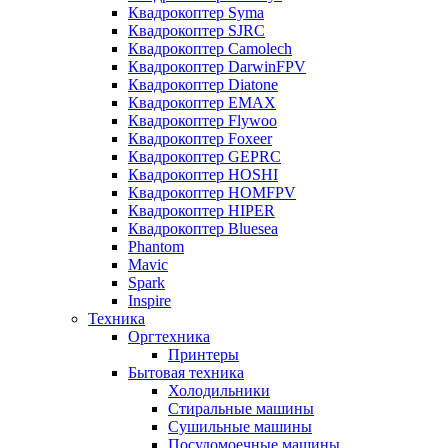
Квадрокоптер Syma
Квадрокоптер SJRC
Квадрокоптер Camolech
Квадрокоптер DarwinFPV
Квадрокоптер Diatone
Квадрокоптер EMAX
Квадрокоптер Flywoo
Квадрокоптер Foxeer
Квадрокоптер GEPRC
Квадрокоптер HOSHI
Квадрокоптер HOMFPV
Квадрокоптер HIPER
Квадрокоптер Bluesea
Phantom
Mavic
Spark
Inspire
Техника
Оргтехника
Принтеры
Бытовая техника
Холодильники
Стиральные машины
Сушильные машины
Посудомоечные машины