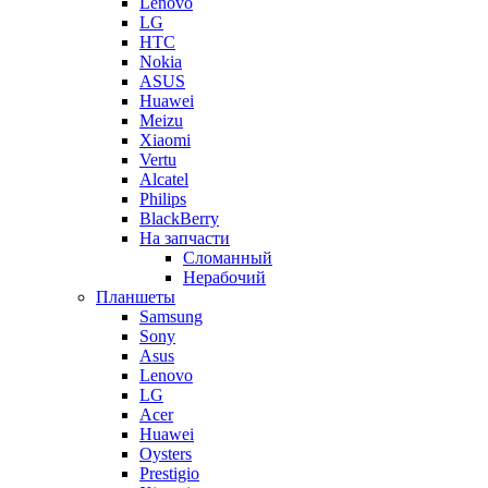
Lenovo
LG
HTC
Nokia
ASUS
Huawei
Meizu
Xiaomi
Vertu
Alcatel
Philips
BlackBerry
На запчасти
Сломанный
Нерабочий
Планшеты
Samsung
Sony
Asus
Lenovo
LG
Acer
Huawei
Oysters
Prestigio