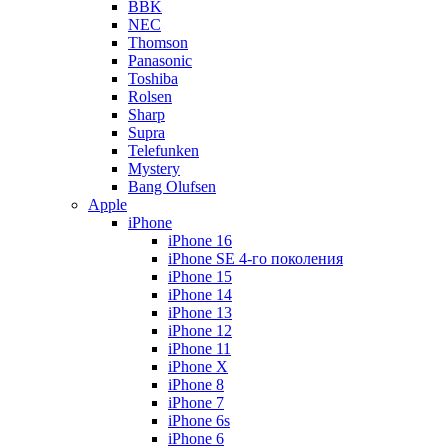
BBK
NEC
Thomson
Panasonic
Toshiba
Rolsen
Sharp
Supra
Telefunken
Mystery
Bang Olufsen
Apple
iPhone
iPhone 16
iPhone SE 4-го поколения
iPhone 15
iPhone 14
iPhone 13
iPhone 12
iPhone 11
iPhone X
iPhone 8
iPhone 7
iPhone 6s
iPhone 6