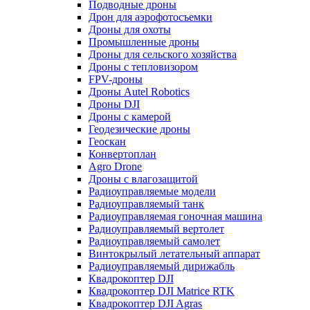
Подводные дроны
Дрон для аэрофотосъемки
Дроны для охоты
Промышленные дроны
Дроны для сельского хозяйства
Дроны с тепловизором
FPV-дроны
Дроны Autel Robotics
Дроны DJI
Дроны с камерой
Геодезические дроны
Геоскан
Конвертоплан
Agro Drone
Дроны с влагозащитой
Радиоуправляемые модели
Радиоуправляемый танк
Радиоуправляемая гоночная машина
Радиоуправляемый вертолет
Радиоуправляемый самолет
Винтокрылый летательный аппарат
Радиоуправляемый дирижабль
Квадрокоптер DJI
Квадрокоптер DJI Matrice RTK
Квадрокоптер DJI Agras