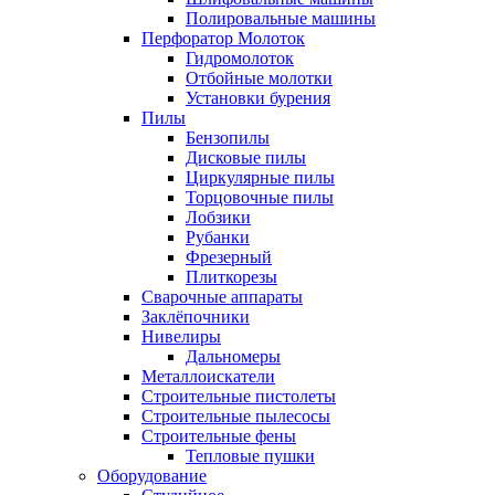
Полировальные машины
Перфоратор Молоток
Гидромолоток
Отбойные молотки
Установки бурения
Пилы
Бензопилы
Дисковые пилы
Циркулярные пилы
Торцовочные пилы
Лобзики
Рубанки
Фрезерный
Плиткорезы
Сварочные аппараты
Заклёпочники
Нивелиры
Дальномеры
Металлоискатели
Строительные пистолеты
Строительные пылесосы
Строительные фены
Тепловые пушки
Оборудование