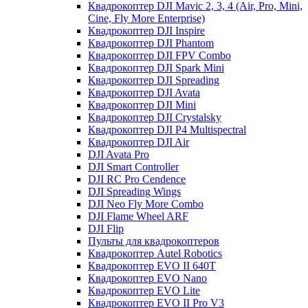
Квадрокоптер DJI Mavic 2, 3, 4 (Air, Pro, Mini,
Cine, Fly More Enterprise)
Квадрокоптер DJI Inspire
Квадрокоптер DJI Phantom
Квадрокоптер DJI FPV Combo
Квадрокоптер DJI Spark Mini
Квадрокоптер DJI Spreading
Квадрокоптер DJI Avata
Квадрокоптер DJI Mini
Квадрокоптер DJI Crystalsky
Квадрокоптер DJI P4 Multispectral
Квадрокоптер DJI Air
DJI Avata Pro
DJI Smart Controller
DJI RC Pro Cendence
DJI Spreading Wings
DJI Neo Fly More Combo
DJI Flame Wheel ARF
DJI Flip
Пульты для квадрокоптеров
Квадрокоптер Autel Robotics
Квадрокоптер EVO II 640T
Квадрокоптер EVO Nano
Квадрокоптер EVO Lite
Квадрокоптер EVO II Pro V3