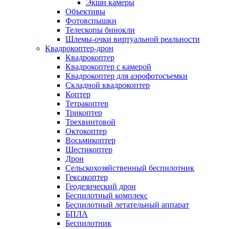
Экшн камеры
Объективы
Фотовспышки
Телескопы бинокли
Шлемы-очки виртуальной реальности
Квадрокоптер-дрон
Квадрокоптер
Квадрокоптер с камерой
Квадрокоптер для аэрофотосъемки
Складной квадрокоптер
Коптер
Тетракоптер
Трикоптер
Трехвинтовой
Октокоптер
Восьмикоптер
Шестикоптер
Дрон
Сельскохозяйственный беспилотник
Гексакоптер
Геодезический дрон
Беспилотный комплекс
Беспилотный летательный аппарат
БПЛА
Беспилотник