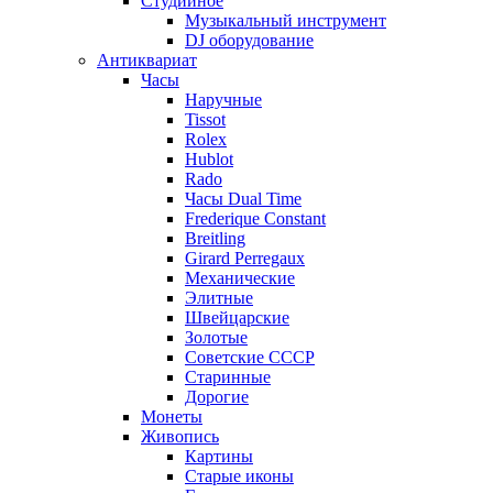
Студийное
Музыкальный инструмент
DJ оборудование
Антиквариат
Часы
Наручные
Tissot
Rolex
Hublot
Rado
Часы Dual Time
Frederique Constant
Breitling
Girard Perregaux
Механические
Элитные
Швейцарские
Золотые
Советские СССР
Старинные
Дорогие
Монеты
Живопись
Картины
Старые иконы