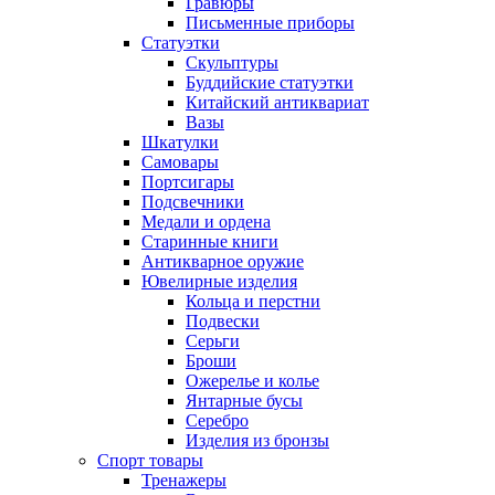
Гравюры
Письменные приборы
Статуэтки
Скульптуры
Буддийские статуэтки
Китайский антиквариат
Вазы
Шкатулки
Самовары
Портсигары
Подсвечники
Медали и ордена
Старинные книги
Антикварное оружие
Ювелирные изделия
Кольца и перстни
Подвески
Серьги
Броши
Ожерелье и колье
Янтарные бусы
Серебро
Изделия из бронзы
Спорт товары
Тренажеры