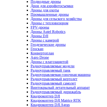
Подводные дроны
Дрон для аэрофотосъемки
Дроны для охоты
Промышленные дроны
Дроны для сельского хозяйства
Дроны с тепловизором
FPV-дроны
Дроны Autel Robotics
Дроны DJI
Дроны с камерой
Геодезические дроны
Геоскан
Конвертоплан
Agro Drone
Дроны с влагозащитой
Радиоуправляемые модели
Радиоуправляемый танк
Радиоуправляемая гоночная машина
Радиоуправляемый вертолет
Радиоуправляемый самолет
Винтокрылый летательный аппарат
Радиоуправляемый дирижабль
Квадрокоптер DJI
Квадрокоптер DJI Matrice RTK
Квадрокоптер DJI Agras