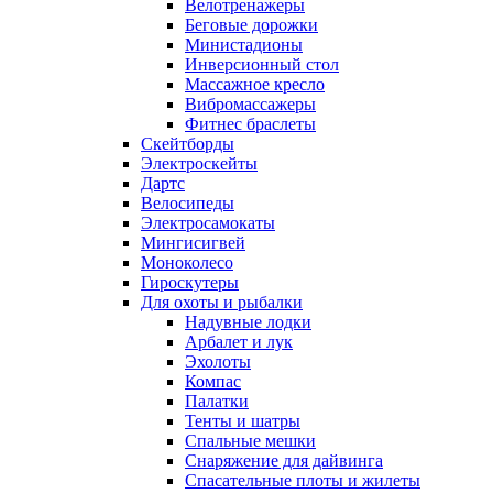
Велотренажеры
Беговые дорожки
Министадионы
Инверсионный стол
Массажное кресло
Вибромассажеры
Фитнес браслеты
Скейтборды
Электроскейты
Дартс
Велосипеды
Электросамокаты
Мингисигвей
Моноколесо
Гироскутеры
Для охоты и рыбалки
Надувные лодки
Арбалет и лук
Эхолоты
Компас
Палатки
Тенты и шатры
Спальные мешки
Снаряжение для дайвинга
Спасательные плоты и жилеты