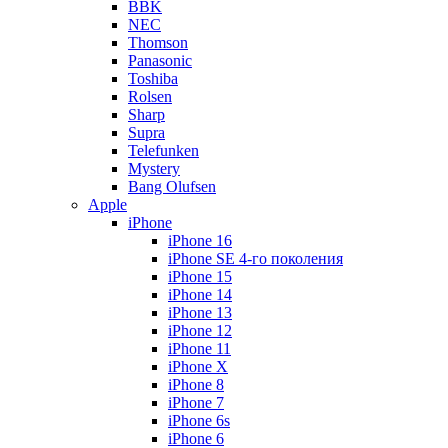
BBK
NEC
Thomson
Panasonic
Toshiba
Rolsen
Sharp
Supra
Telefunken
Mystery
Bang Olufsen
Apple
iPhone
iPhone 16
iPhone SE 4-го поколения
iPhone 15
iPhone 14
iPhone 13
iPhone 12
iPhone 11
iPhone X
iPhone 8
iPhone 7
iPhone 6s
iPhone 6