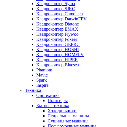
Квадрокоптер Syma
Квадрокоптер SJRC
Квадрокоптер Camolech
Квадрокоптер DarwinFPV
Квадрокоптер Diatone
Квадрокоптер EMAX
Квадрокоптер Flywoo
Квадрокоптер Foxeer
Квадрокоптер GEPRC
Квадрокоптер HOSHI
Квадрокоптер HOMFPV
Квадрокоптер HIPER
Квадрокоптер Bluesea
Phantom
Mavic
Spark
Inspire
Техника
Оргтехника
Принтеры
Бытовая техника
Холодильники
Стиральные машины
Сушильные машины
Посудомоечные машины