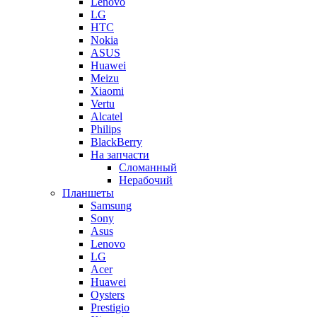
Lenovo
LG
HTC
Nokia
ASUS
Huawei
Meizu
Xiaomi
Vertu
Alcatel
Philips
BlackBerry
На запчасти
Сломанный
Нерабочий
Планшеты
Samsung
Sony
Asus
Lenovo
LG
Acer
Huawei
Oysters
Prestigio