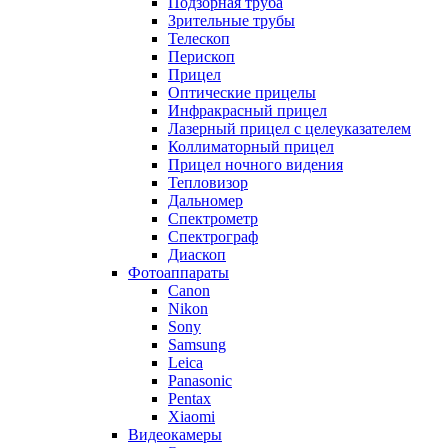
Подзорная труба
Зрительные трубы
Телескоп
Перископ
Прицел
Оптические прицелы
Инфракрасный прицел
Лазерный прицел с целеуказателем
Коллиматорный прицел
Прицел ночного видения
Тепловизор
Дальномер
Спектрометр
Спектрограф
Диаскоп
Фотоаппараты
Canon
Nikon
Sony
Samsung
Leica
Panasonic
Pentax
Xiaomi
Видеокамеры