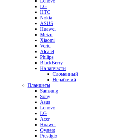
Lenovo
LG
HTC
Nokia
ASUS
Huawei
Meizu
Xiaomi
Vertu
Alcatel
Philips
BlackBerry
На запчасти
Сломанный
Нерабочий
Планшеты
Samsung
Sony
Asus
Lenovo
LG
Acer
Huawei
Oysters
Prestigio