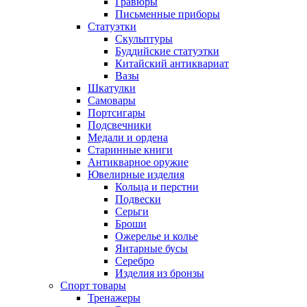
Гравюры
Письменные приборы
Статуэтки
Скульптуры
Буддийские статуэтки
Китайский антиквариат
Вазы
Шкатулки
Самовары
Портсигары
Подсвечники
Медали и ордена
Старинные книги
Антикварное оружие
Ювелирные изделия
Кольца и перстни
Подвески
Серьги
Броши
Ожерелье и колье
Янтарные бусы
Серебро
Изделия из бронзы
Спорт товары
Тренажеры