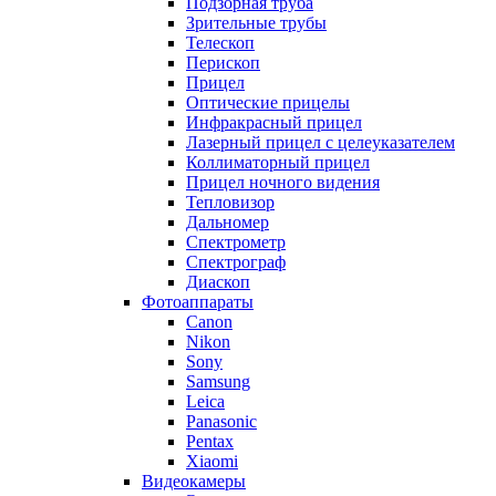
Подзорная труба
Зрительные трубы
Телескоп
Перископ
Прицел
Оптические прицелы
Инфракрасный прицел
Лазерный прицел с целеуказателем
Коллиматорный прицел
Прицел ночного видения
Тепловизор
Дальномер
Спектрометр
Спектрограф
Диаскоп
Фотоаппараты
Canon
Nikon
Sony
Samsung
Leica
Panasonic
Pentax
Xiaomi
Видеокамеры