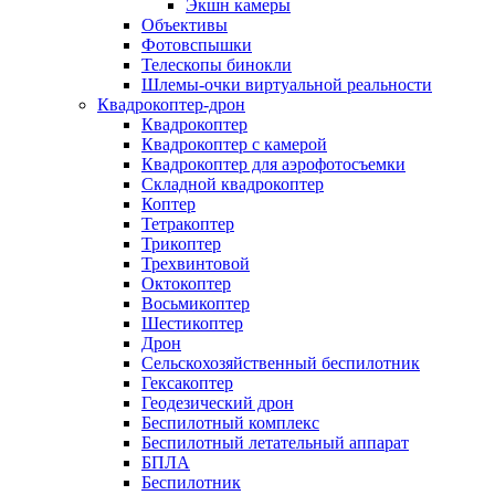
Экшн камеры
Объективы
Фотовспышки
Телескопы бинокли
Шлемы-очки виртуальной реальности
Квадрокоптер-дрон
Квадрокоптер
Квадрокоптер с камерой
Квадрокоптер для аэрофотосъемки
Складной квадрокоптер
Коптер
Тетракоптер
Трикоптер
Трехвинтовой
Октокоптер
Восьмикоптер
Шестикоптер
Дрон
Сельскохозяйственный беспилотник
Гексакоптер
Геодезический дрон
Беспилотный комплекс
Беспилотный летательный аппарат
БПЛА
Беспилотник