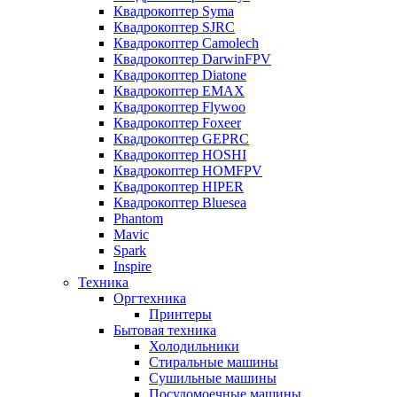
Квадрокоптер Syma
Квадрокоптер SJRC
Квадрокоптер Camolech
Квадрокоптер DarwinFPV
Квадрокоптер Diatone
Квадрокоптер EMAX
Квадрокоптер Flywoo
Квадрокоптер Foxeer
Квадрокоптер GEPRC
Квадрокоптер HOSHI
Квадрокоптер HOMFPV
Квадрокоптер HIPER
Квадрокоптер Bluesea
Phantom
Mavic
Spark
Inspire
Техника
Оргтехника
Принтеры
Бытовая техника
Холодильники
Стиральные машины
Сушильные машины
Посудомоечные машины