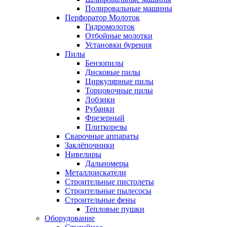
Полировальные машины
Перфоратор Молоток
Гидромолоток
Отбойные молотки
Установки бурения
Пилы
Бензопилы
Дисковые пилы
Циркулярные пилы
Торцовочные пилы
Лобзики
Рубанки
Фрезерный
Плиткорезы
Сварочные аппараты
Заклёпочники
Нивелиры
Дальномеры
Металлоискатели
Строительные пистолеты
Строительные пылесосы
Строительные фены
Тепловые пушки
Оборудование