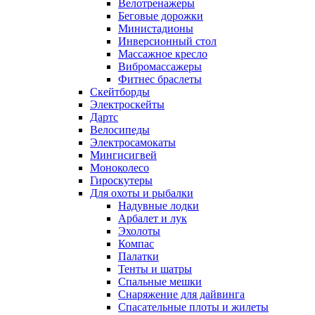
Велотренажеры
Беговые дорожки
Министадионы
Инверсионный стол
Массажное кресло
Вибромассажеры
Фитнес браслеты
Скейтборды
Электроскейты
Дартс
Велосипеды
Электросамокаты
Мингисигвей
Моноколесо
Гироскутеры
Для охоты и рыбалки
Надувные лодки
Арбалет и лук
Эхолоты
Компас
Палатки
Тенты и шатры
Спальные мешки
Снаряжение для дайвинга
Спасательные плоты и жилеты