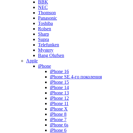
BBK
NEC
Thomson
Panasonic
Toshiba
Rolsen
Sharp
Supra
Telefunken
Mystery
Bang Olufsen
Apple
iPhone
iPhone 16
iPhone SE 4-го поколения
iPhone 15
iPhone 14
iPhone 13
iPhone 12
iPhone 11
iPhone X
iPhone 8
iPhone 7
iPhone 6s
iPhone 6