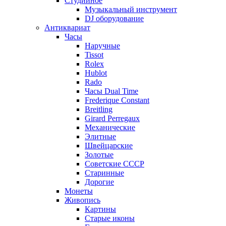
Студийное
Музыкальный инструмент
DJ оборудование
Антиквариат
Часы
Наручные
Tissot
Rolex
Hublot
Rado
Часы Dual Time
Frederique Constant
Breitling
Girard Perregaux
Механические
Элитные
Швейцарские
Золотые
Советские СССР
Старинные
Дорогие
Монеты
Живопись
Картины
Старые иконы