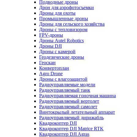
Подводные дроны
Дрон для аэрофотосъемки
Дроны для охоты
Промышленные дроны
Дроны для сельского хозяйства
Дроны с тепловизором
FPV-дроны
Дроны Autel Robotics
Дроны DJI
Дроны с камерой
Геодезические дроны
Геоскан
Конвертоплан
Agro Drone
Дроны с влагозащитой
Радиоуправляемые модели
Радиоуправляемый танк
Радиоуправляемая гоночная машина
Радиоуправляемый вертолет
Радиоуправляемый самолет
Винтокрылый летательный аппарат
Радиоуправляемый дирижабль
Квадрокоптер DJI
Квадрокоптер DJI Matrice RTK
Квадрокоптер DJI Agras