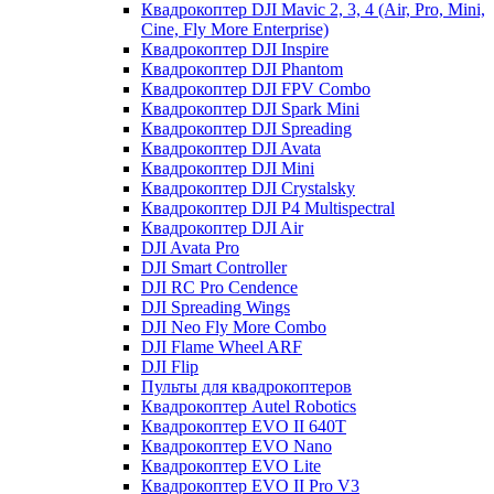
Квадрокоптер DJI Mavic 2, 3, 4 (Air, Pro, Mini,
Cine, Fly More Enterprise)
Квадрокоптер DJI Inspire
Квадрокоптер DJI Phantom
Квадрокоптер DJI FPV Combo
Квадрокоптер DJI Spark Mini
Квадрокоптер DJI Spreading
Квадрокоптер DJI Avata
Квадрокоптер DJI Mini
Квадрокоптер DJI Crystalsky
Квадрокоптер DJI P4 Multispectral
Квадрокоптер DJI Air
DJI Avata Pro
DJI Smart Controller
DJI RC Pro Cendence
DJI Spreading Wings
DJI Neo Fly More Combo
DJI Flame Wheel ARF
DJI Flip
Пульты для квадрокоптеров
Квадрокоптер Autel Robotics
Квадрокоптер EVO II 640T
Квадрокоптер EVO Nano
Квадрокоптер EVO Lite
Квадрокоптер EVO II Pro V3